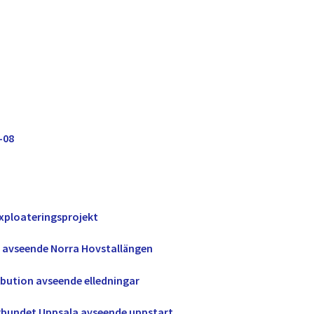
-08
exploateringsprojekt
ng avseende Norra Hovstallängen
ibution avseende elledningar
rbundet Uppsala avseende uppstart