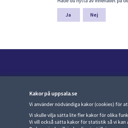
Hade du nytta av innehållet på d
synpunkter
för
denna
Nej
sida
Kontakt
Kontaktcenter:
018-727 00 00
Kakor på uppsala.se
E-post:
uppsala.kommun@uppsala.se
Vi använder nödvändiga kakor (cookies) för a
Fler kontaktvägar
Vi skulle vilja sätta lite fler kakor för olika 
Vi vill också sätta kakor för statistik så vi k