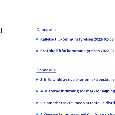
l
Öppna alla
Kallelse till kommunstyrelsen 2022-02-08
Protokoll från kommunstyrelsen 2022-02
Öppna alla
3. Införande av nya ekonomiska beslut i 
4. Justerad inriktning för markförsäljni
5. Samarbetsavtal med Vattenfall eldistr
6. Överenskommelse med Civilförsvarsfö