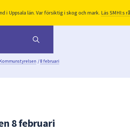
nd i Uppsala län. Var försiktig i skog och mark.
Läs SMHI:s r
Kommunstyrelsen
/
8 februari
n 8 februari