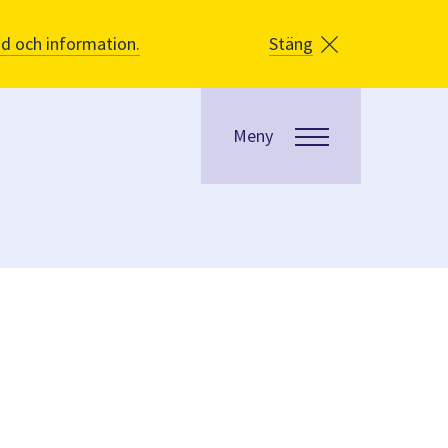
åd och information.
Stäng
Meny