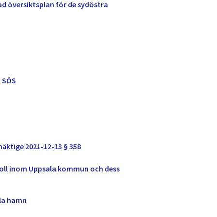
d översiktsplan för de sydöstra
P SÖS
äktige 2021-12-13 § 358
troll inom Uppsala kommun och dess
ala hamn