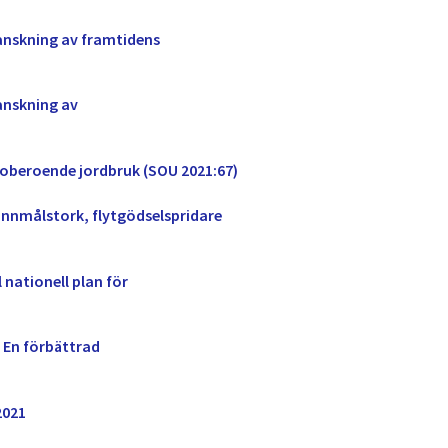
anskning av framtidens
anskning av
loberoende jordbruk (SOU 2021:67)
pannmålstork, flytgödselspridare
l nationell plan för
 En förbättrad
2021