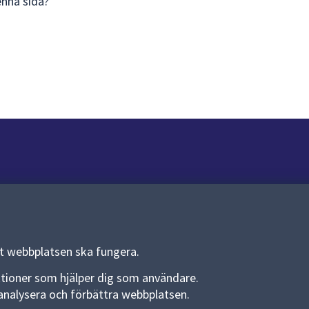
enna sida?
Om webbplatsen
Om webbplatsen
Allmänna handlingar och diarium
tt webbplatsen ska fungera.
Behandling av personuppgifter
funktioner som hjälper dig som användare.
an analysera och förbättra webbplatsen.
Kakor