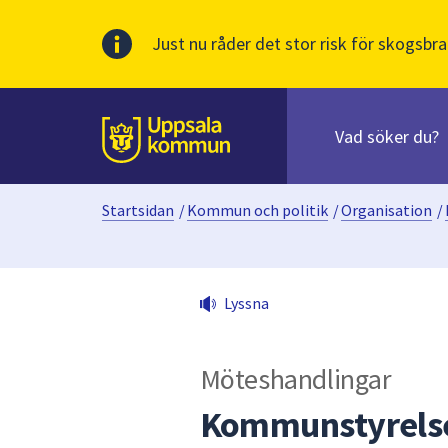
Just nu råder det stor risk för skogsbra
Sök
efter
huvudinnehåll
innehåll
Till sidans
på
webbplatsen.
Startsidan
/
Kommun och politik
/
Organisation
/
När
du
börjar
skriva
Lyssna
i
sökfältet
kommer
Möteshandlingar
sökförslag
att
Kommunstyrelse
presenteras