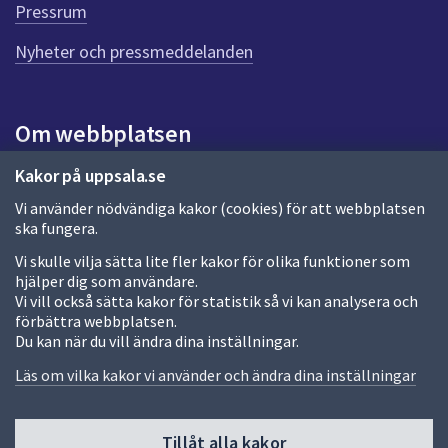
d
Pressrum
e
n
Nyheter och pressmeddelanden
n
a
s
i
Om webbplatsen
d
a
Om webbplatsen
Kakor på uppsala.se
Vi använder nödvändiga kakor (cookies) för att webbplatsen
Allmänna handlingar och diarium
ska fungera.
Behandling av personuppgifter
Vi skulle vilja sätta lite fler kakor för olika funktioner som
hjälper dig som användare.
Kakor
Vi vill också sätta kakor för statistik så vi kan analysera och
förbättra webbplatsen.
Språk (other languages)
Du kan när du vill ändra dina inställningar.
Tillgänglighetsredogörelse
Läs om vilka kakor vi använder och ändra dina inställningar
Tillåt alla kakor