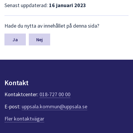
Senast uppdaterad:
16 januari 2023
L
Hade du nytta av innehållet på denna sida?
ä
m
n
Nej
a
s
y
n
p
u
Kontakt
n
k
Kontaktcenter:
018-727 00 00
t
e
E-post:
uppsala.kommun@uppsala.se
r
f
Fler kontaktvägar
ö
r