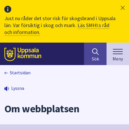
Just nu råder det stor risk för skogsbrand i Uppsala
län. Var försiktig i skog och mark.
Läs SMHI:s råd
och information.
Sök
huvudinnehåll
efter
Till sidans
Sök
Meny
innehåll
på
Startsidan
webbplatsen.
När
du
Lyssna
börjar
skriva
Om webbplatsen
i
sökfältet
kommer
sökförslag