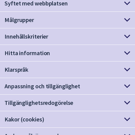
Syftet med webbplatsen
att
presenteras
Målgrupper
under
fältet.
Använd
Innehållskriterier
piltangenterna
för
Hitta information
att
navigera
Klarspråk
mellan
sökförslagen
Anpassning och tillgänglighet
och
enter
för
Tillgänglighetsredogörelse
att
välja
Kakor (cookies)
något
av