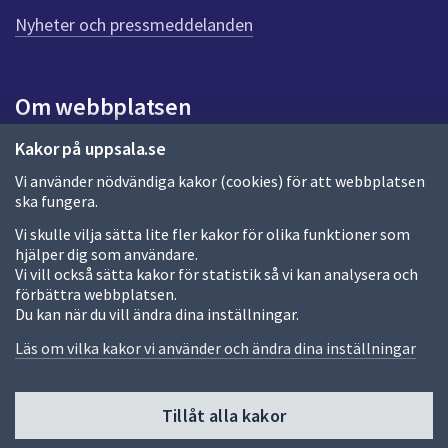
Nyheter och pressmeddelanden
Om webbplatsen
Om webbplatsen
Kakor på uppsala.se
Vi använder nödvändiga kakor (cookies) för att webbplatsen
Allmänna handlingar och diarium
ska fungera.
Behandling av personuppgifter
Vi skulle vilja sätta lite fler kakor för olika funktioner som
hjälper dig som användare.
Kakor
Vi vill också sätta kakor för statistik så vi kan analysera och
förbättra webbplatsen.
Språk (other languages)
Du kan när du vill ändra dina inställningar.
Tillgänglighetsredogörelse
Läs om vilka kakor vi använder och ändra dina inställningar
Tillåt alla kakor
Fler sätt att följa oss