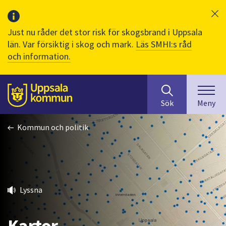
Just nu råder det stor risk för skogsbrand i Uppsala
län. Var försiktig i skog och mark.
Läs SMHI:s råd
och information.
Sök
huvudinnehåll
efter
Till sidans
Sök
Meny
innehåll
på
Kommun och politik
webbplatsen.
När
du
börjar
skriva
i
Lyssna
sökfältet
kommer
Kartor
sökförslag