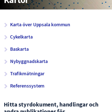
att
presenteras
under
S
fältet.
Karta över Uppsala kommun
Använd
i
piltangenterna
Cykelkarta
d
för
o
att
Baskarta
navigera
r
mellan
Nybyggnadskarta
u
sökförslagen
n
och
Trafikmätningar
enter
d
för
Referenssystem
e
att
r
välja
något
Hitta styrdokument, handlingar och
K
av
andra publikationer för