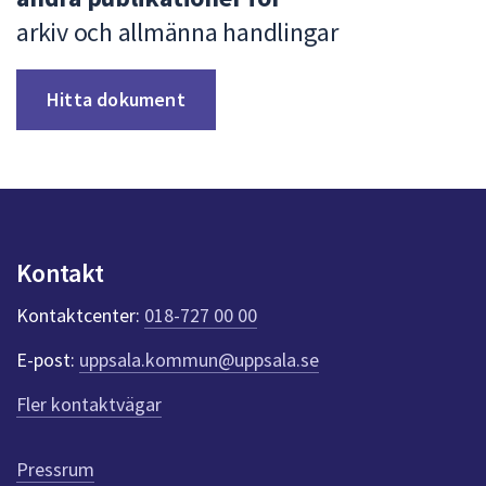
a
dem.
arkiv och allmänna handlingar
r
t
Hitta dokument
o
r
Kontakt
Kontaktcenter:
018-727 00 00
E-post:
uppsala.kommun@uppsala.se
Fler kontaktvägar
Pressrum