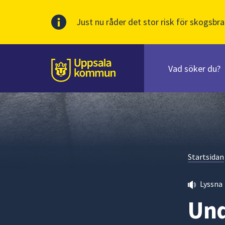
Just nu råder det stor risk för skogsbra
Sök
efter
huvudinnehåll
innehåll
Till sidans
på
webbplatsen.
När
du
börjar
skriva
Startsidan
i
sökfältet
kommer
Lyssna
sökförslag
Und
att
presenteras