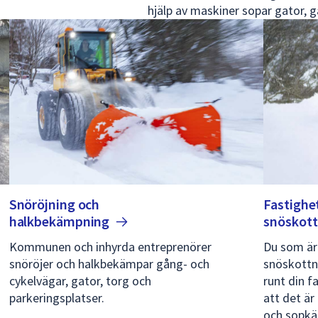
hjälp av maskiner sopar gator, 
Snöröjning och
Fastighe
halkbekämpning
snöskott
Kommunen och inhyrda entreprenörer
Du som är
snöröjer och halkbekämpar gång- och
snöskottn
cykelvägar, gator, torg och
runt din f
parkeringsplatser.
att det är
och sopkär