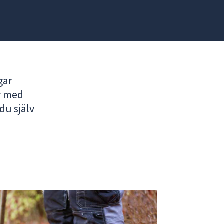
gar
ar med
du själv