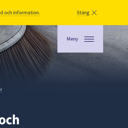
åd och information.
Stäng
Meny
ar
 och