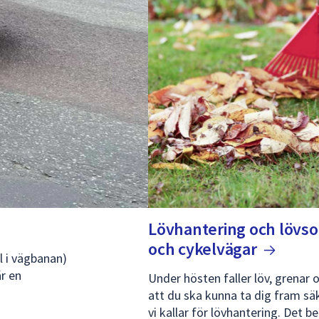
Lövhantering och lövso
och
cykelvägar
l i vägbanan)
är en
Under hösten faller löv, grenar o
att du ska kunna ta dig fram säk
vi kallar för lövhantering. Det b