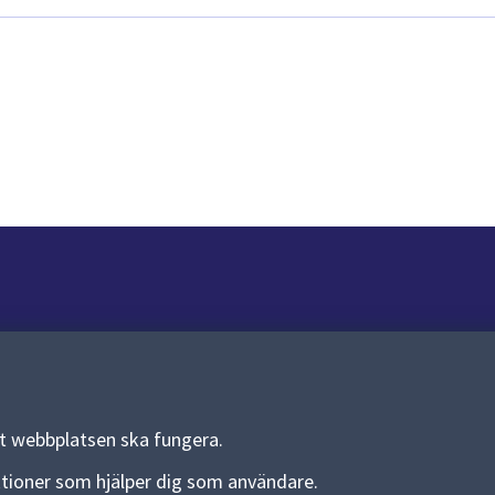
Om webbplatsen
Om webbplatsen
Allmänna handlingar och diarium
tt webbplatsen ska fungera.
Behandling av personuppgifter
funktioner som hjälper dig som användare.