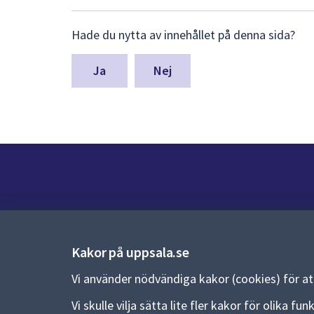
Lämna
Hade du nytta av innehållet på denna sida?
synpunkter
för
denna
Nej
sida
Kontakt
Kontaktcenter:
018-727 00 00
Kakor på uppsala.se
E-post:
uppsala.kommun@uppsala.se
Vi använder nödvändiga kakor (cookies) för a
Fler kontaktvägar
Vi skulle vilja sätta lite fler kakor för olika 