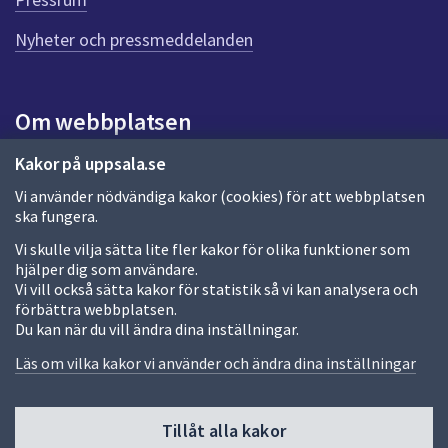
e
n
Nyheter och pressmeddelanden
n
a
s
i
Om webbplatsen
d
a
Om webbplatsen
Kakor på uppsala.se
Vi använder nödvändiga kakor (cookies) för att webbplatsen
Allmänna handlingar och diarium
ska fungera.
Behandling av personuppgifter
Vi skulle vilja sätta lite fler kakor för olika funktioner som
hjälper dig som användare.
Kakor
Vi vill också sätta kakor för statistik så vi kan analysera och
förbättra webbplatsen.
Språk (other languages)
Du kan när du vill ändra dina inställningar.
Tillgänglighetsredogörelse
Läs om vilka kakor vi använder och ändra dina inställningar
Tillåt alla kakor
Fler sätt att följa oss