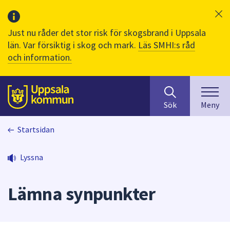
Just nu råder det stor risk för skogsbrand i Uppsala
län. Var försiktig i skog och mark.
Läs SMHI:s råd
och information.
Sök
huvudinnehåll
efter
Till sidans
Sök
Meny
innehåll
på
Startsidan
webbplatsen.
När
du
Lyssna
börjar
skriva
Lämna synpunkter
i
sökfältet
kommer
sökförslag