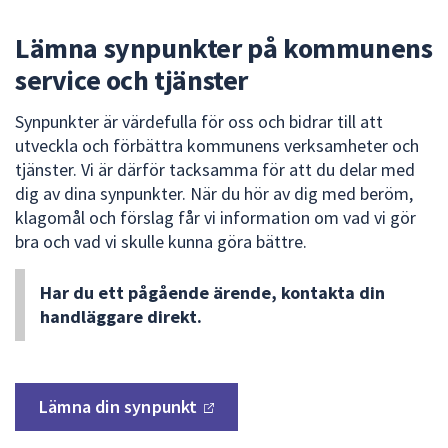
att
Lämna synpunkter på kommunens
presenteras
under
service och tjänster
fältet.
Använd
Synpunkter är värdefulla för oss och bidrar till att
piltangenterna
utveckla och förbättra kommunens verksamheter och
för
tjänster. Vi är därför tacksamma för att du delar med
att
dig av dina synpunkter. När du hör av dig med beröm,
navigera
klagomål och förslag får vi information om vad vi gör
mellan
bra och vad vi skulle kunna göra bättre.
sökförslagen
och
Har du ett pågående ärende, kontakta din
enter
handläggare direkt.
för
att
välja
något
Lämna din
synpunkt
av