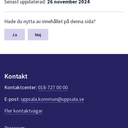
Senast uppdaterad:
26 november 2024
L
Hade du nytta av innehållet på denna sida?
ä
m
n
Nej
a
s
y
n
p
u
Kontakt
n
k
Kontaktcenter:
018-727 00 00
t
e
E-post:
uppsala.kommun@uppsala.se
r
f
Fler kontaktvägar
ö
r
d
Pressrum