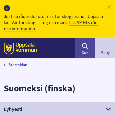
Just nu råder det stor risk för skogsbrand i Uppsala
län. Var försiktig i skog och mark.
Läs SMHI:s råd
och information.
Sök
huvudinnehåll
efter
Till sidans
Sök
Meny
innehåll
på
Startsidan
webbplatsen.
När
du
börjar
Suomeksi (finska)
skriva
i
sökfältet
kommer
Lyhyesti
sökförslag