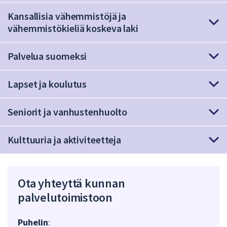
att
Kansallisia vähemmistöjä ja
presenteras
vähemmistökieliä koskeva laki
under
fältet.
Palvelua suomeksi
Använd
piltangenterna
Lapset ja koulutus
för
att
navigera
Seniorit ja vanhustenhuolto
mellan
sökförslagen
Kulttuuria ja aktiviteetteja
och
enter
för
Ota yhteyttä kunnan
att
välja
palvelutoimistoon
något
av
Puhelin
: