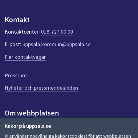
n
p
u
Kontakt
n
k
Kontaktcenter:
018-727 00 00
t
e
E-post:
uppsala.kommun@uppsala.se
r
f
Fler kontaktvägar
ö
r
d
Pressrum
e
n
Nyheter och pressmeddelanden
n
a
s
i
Om webbplatsen
d
a
Om webbplatsen
Kakor på uppsala.se
Vi använder nödvändiga kakor (cookies) för att webbplatsen
Allmänna handlingar och diarium