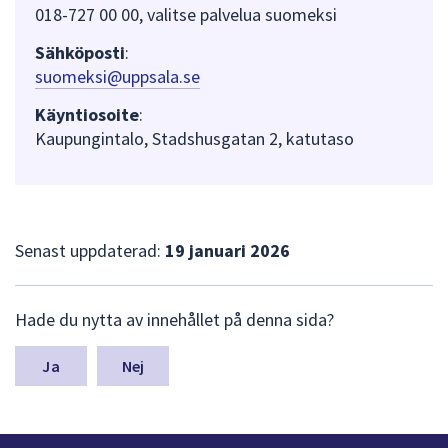
dem.
018-727 00 00, valitse palvelua suomeksi
Sähköposti
:
suomeksi@uppsala.se
Käyntiosoite
:
Kaupungintalo, Stadshusgatan 2, katutaso
Senast uppdaterad:
19 januari 2026
L
Hade du nytta av innehållet på denna sida?
ä
m
n
Nej
a
s
y