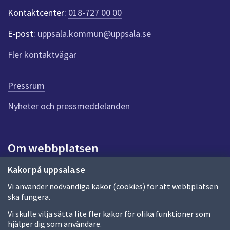
Kontaktcenter:
018-727 00 00
E-post:
uppsala.kommun@uppsala.se
Fler kontaktvägar
Pressrum
Nyheter och pressmeddelanden
Om webbplatsen
Om webbplatsen
Kakor på uppsala.se
Vi använder nödvändiga kakor (cookies) för att webbplatsen
Allmänna handlingar och diarium
ska fungera.
Behandling av personuppgifter
Vi skulle vilja sätta lite fler kakor för olika funktioner som
hjälper dig som användare.
Kakor