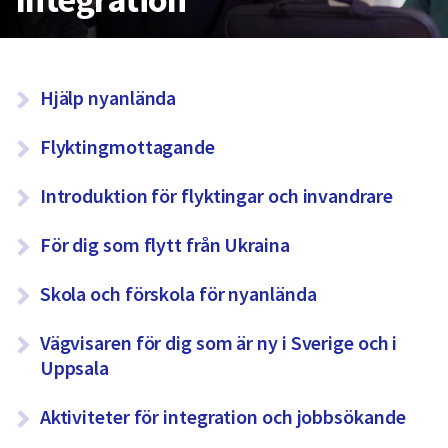
att
presenteras
under
S
fältet.
Hjälp nyanlända
Använd
i
piltangenterna
Flyktingmottagande
d
för
o
att
Introduktion för flyktingar och invandrare
navigera
r
mellan
För dig som flytt från Ukraina
u
sökförslagen
n
och
Skola och förskola för nyanlända
enter
d
för
Vägvisaren för dig som är ny i Sverige och i
e
att
Uppsala
r
välja
något
I
Aktiviteter för integration och jobbsökande
av