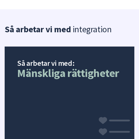
n
dem.
t
e
Så arbetar vi med
integration
g
r
a
t
Så arbetar vi med:
i
Mänskliga rättigheter
o
n