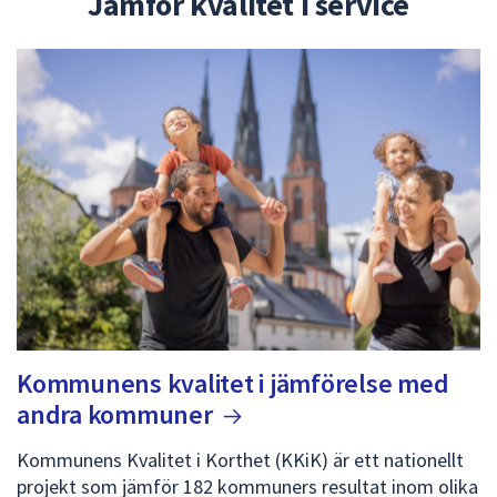
Jämför kvalitet i service
dem.
Kommunens kvalitet i jämförelse med
andra
kommuner
Kommunens Kvalitet i Korthet (KKiK) är ett nationellt
projekt som jämför 182 kommuners resultat inom olika