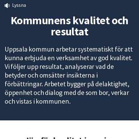
Lyssna
att
presenteras
Kommunens kvalitet och
under
resultat
fältet.
Använd
piltangenterna
Uppsala kommun arbetar systematiskt för att
för
kunna erbjuda en verksamhet av god kvalitet.
att
Vi följer upp resultat, analyserar vad de
navigera
mellan
betyder och omsätter insikterna i
sökförslagen
förbättringar. Arbetet bygger på delaktighet,
och
öppenhet och dialog med de som bor, verkar
enter
och vistas i kommunen.
för
att
välja
något
av