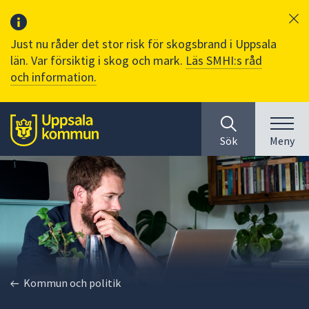
Just nu råder det stor risk för skogsbrand i Uppsala
län. Var försiktig i skog och mark.
Läs SMHI:s råd
och information.
Sök
huvudinnehåll
efter
Till sidans
Sök
Meny
innehåll
på
webbplatsen.
När
du
börjar
skriva
i
sökfältet
Kommun och politik
kommer
sökförslag