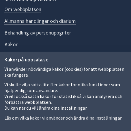
Om webbplatsen
Allmänna handlingar och diarium
Behandling av personuppgifter
Kakor
Språk (other languages)
Kakor på uppsala.se
Tillgänglighetsredogörelse
Vi använder nödvändiga kakor (cookies) för att webbplatsen
ska fungera.
Vi skulle vilja sätta lite fler kakor för olika funktioner som
hjälper dig som användare.
Fler sätt att följa oss
Vi vill också sätta kakor för statistik så vi kan analysera och
Till
förbättra webbplatsen.
toppen
Du kan när du vill ändra dina inställningar.
av
Läs om vilka kakor vi använder och ändra dina inställningar
sidan