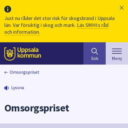
Just nu råder det stor risk för skogsbrand i Uppsala
län. Var försiktig i skog och mark.
Läs SMHI:s råd
och information.
Sök
huvudinnehåll
efter
Till sidans
Sök
Meny
innehåll
på
Omsorgspriset
webbplatsen.
När
du
Lyssna
börjar
skriva
Omsorgspriset
i
sökfältet
kommer
sökförslag