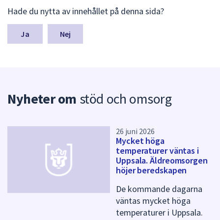
dem.
L
Hade du nytta av innehållet på denna sida?
ä
m
n
Nej
a
s
y
n
p
Nyheter om
stöd och omsorg
u
n
k
t
26 juni 2026
e
Mycket höga
r
temperaturer väntas i
f
Uppsala. Äldreomsorgen
ö
höjer beredskapen
r
d
De kommande dagarna
e
väntas mycket höga
n
temperaturer i Uppsala.
n