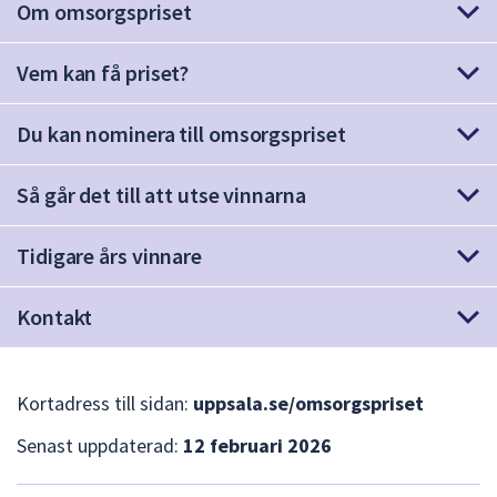
Om omsorgspriset
att
presenteras
Vem kan få priset?
under
fältet.
Använd
Du kan nominera till omsorgspriset
piltangenterna
för
Så går det till att utse vinnarna
att
navigera
Tidigare års vinnare
mellan
sökförslagen
Kontakt
och
enter
för
att
Kortadress till sidan:
uppsala.se/omsorgspriset
välja
Senast uppdaterad:
12 februari 2026
något
av