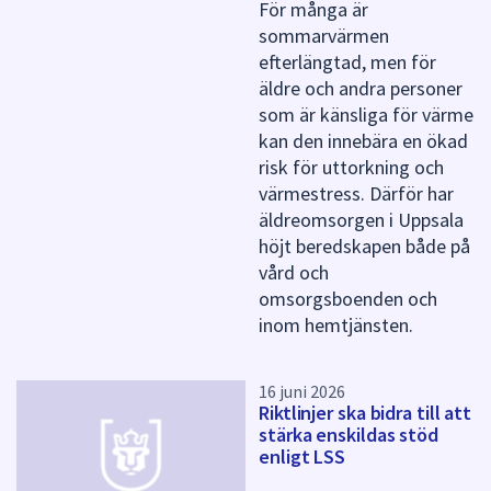
För många är
a
sommarvärmen
s
efterlängtad, men för
i
äldre och andra personer
d
a
som är känsliga för värme
kan den innebära en ökad
risk för uttorkning och
värmestress. Därför har
äldreomsorgen i Uppsala
höjt beredskapen både på
vård och
omsorgsboenden och
inom hemtjänsten.
16 juni 2026
Riktlinjer ska bidra till att
stärka enskildas stöd
enligt LSS