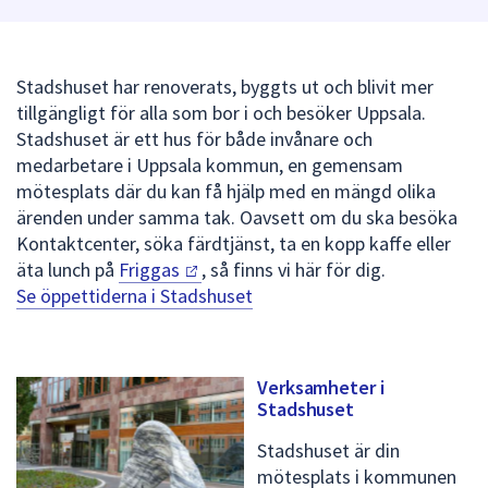
att
presenteras
under
Stadshuset har renoverats, byggts ut och blivit mer
fältet.
tillgängligt för alla som bor i och besöker Uppsala.
Använd
Stadshuset är ett hus för både invånare och
piltangenterna
medarbetare i Uppsala kommun, en gemensam
för
mötesplats där du kan få hjälp med en mängd olika
att
ärenden under samma tak. Oavsett om du ska besöka
navigera
Kontaktcenter, söka färdtjänst, ta en kopp kaffe eller
mellan
äta lunch på
Friggas
, så finns vi här för dig.
sökförslagen
Se öppettiderna i Stadshuset
och
enter
för
Verksamheter i
att
Stadshuset
välja
något
Stadshuset är din
av
mötesplats i kommunen