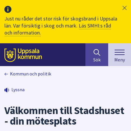
Just nu råder det stor risk för skogsbrand i Uppsala
län. Var försiktig i skog och mark.
Läs SMHI:s råd
och information.
Sök
huvudinnehåll
efter
Till sidans
Sök
Meny
innehåll
på
Kommun och politik
webbplatsen.
När
du
Lyssna
börjar
skriva
Välkommen till Stadshuset
i
sökfältet
- din mötesplats
kommer
sökförslag