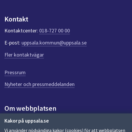
n
p
u
Kontakt
n
k
Kontaktcenter:
018-727 00 00
t
e
E-post:
uppsala.kommun@uppsala.se
r
f
Fler kontaktvägar
ö
r
d
Pressrum
e
n
Nyheter och pressmeddelanden
n
a
s
i
Om webbplatsen
d
a
Om webbplatsen
Kakor på uppsala.se
Vi använder nödvändiga kakor (cookies) för att webbplatsen
Allmänna handlingar och diarium