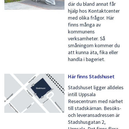
dem.
där du bland annat får
hjälp hos Kontaktcenter
med olika frågor. Här
finns många av
kommunens
verksamheter. Så
småningom kommer du
att kunna äta, fika eller
handla i bageriet.
Här finns Stadshuset
Stadshuset ligger alldeles
intill Uppsala
Resecentrum med närhet
till stadskärnan. Besöks-
och leveransadressen är
Stadshusgatan 2,
Uppsala. Det finns flera