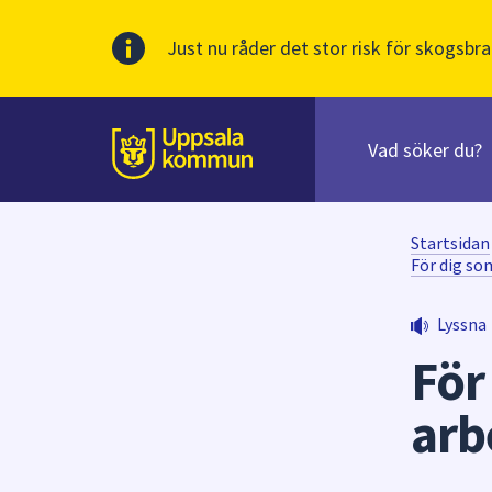
Just nu råder det stor risk för skogsbra
Sök
efter
huvudinnehåll
innehåll
Till sidans
på
webbplatsen.
När
Startsidan
du
För dig so
börjar
skriva
Lyssna
i
För
sökfältet
kommer
arb
sökförslag
att
presenteras