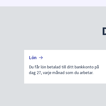
under
fältet.
Använd
piltangenterna
för
att
navigera
mellan
sökförslagen
och
Lön
enter
för
Du får lön betalad till ditt bankkonto på
att
dag 27, varje månad som du arbetar.
välja
något
av
dem.