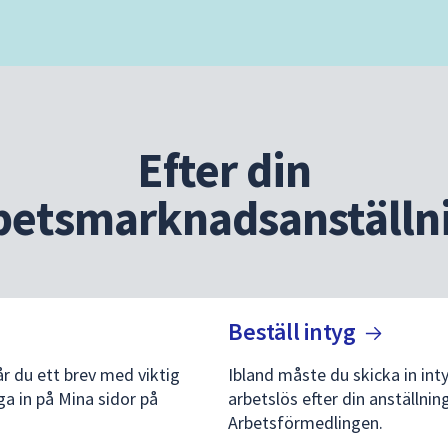
Efter din
betsmarknadsanställn
Beställ
intyg
år du ett brev med viktig
Ibland måste du skicka in inty
a in på Mina sidor på
arbetslös efter din anställnin
Arbetsförmedlingen.