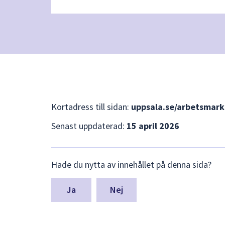
Kortadress till sidan:
uppsala.se/arbetsmark
Senast uppdaterad:
15 april 2026
Lämna
Hade du nytta av innehållet på denna sida?
synpunkter
för
denna
Nej
sida