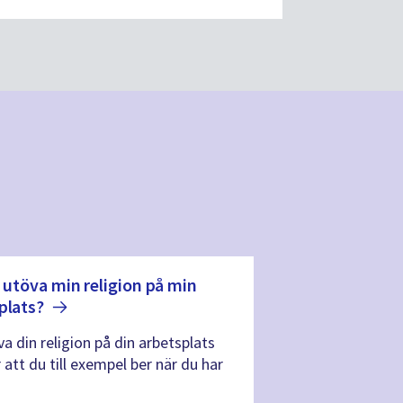
g utöva min religion på min
plats?
va din religion på din arbetsplats
 att du till exempel ber när du har