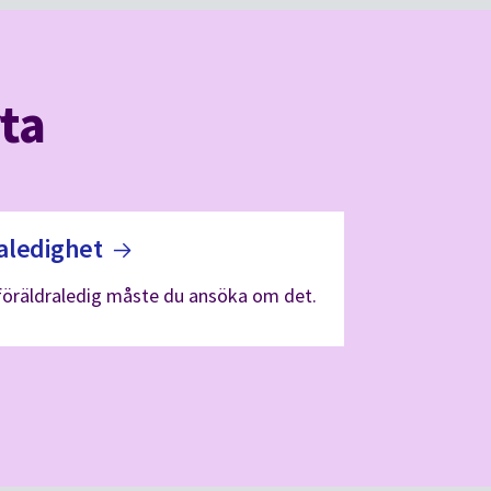
ta
aledighet
a föräldraledig måste du ansöka om det.