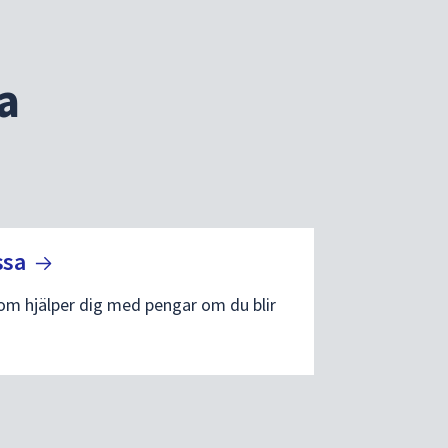
a
ssa
som hjälper dig med pengar om du blir