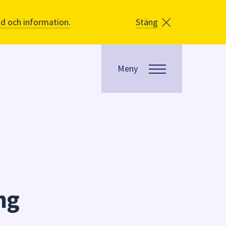
åd och information.
Stäng
Meny
ng