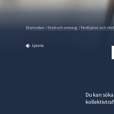
för
att
navigera
mellan
Startsidan
/
Stöd och omsorg
/
Färdtjänst och riks
sökförslagen
och
enter
Lyssna
för
att
välja
något
av
dem.
Du kan söka 
kollektivtraf