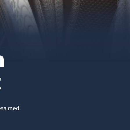
h
t
resa med