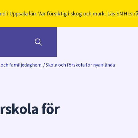
nd i Uppsala län. Var försiktig i skog och mark.
Läs SMHI:s r
 och familjedaghem
/
Skola och förskola för nyanlända
rskola för