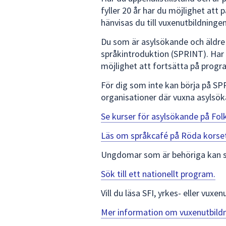
fyller 20 år har du möjlighet att 
hänvisas du till vuxenutbildninge
Du som är asylsökande och äldre ä
språkintroduktion (SPRINT). Har d
möjlighet att fortsätta på prog
För dig som inte kan börja på SP
organisationer där vuxna asylsök
Se kurser för asylsökande på Fol
Läs om språkcafé på Röda korse
Ungdomar som är behöriga kan sö
Sök till ett nationellt program.
Vill du läsa SFI, yrkes- eller vux
Mer information om vuxenutbildni