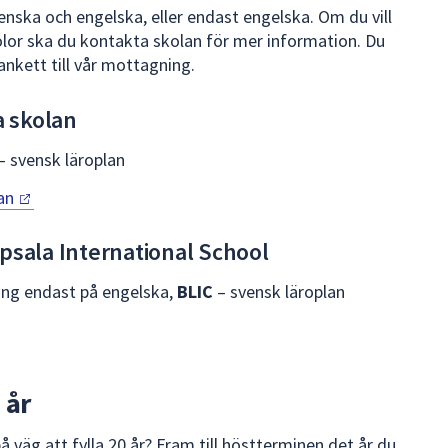
enska och engelska, eller endast engelska. Om du vill
kolor ska du kontakta skolan för mer information. Du
ankett till vår mottagning.
a skolan
— svensk läroplan
an
sala International School
ing endast på engelska,
BLIC
– svensk läroplan
 år
å väg att fylla 20 år? Fram till höstterminen det år du