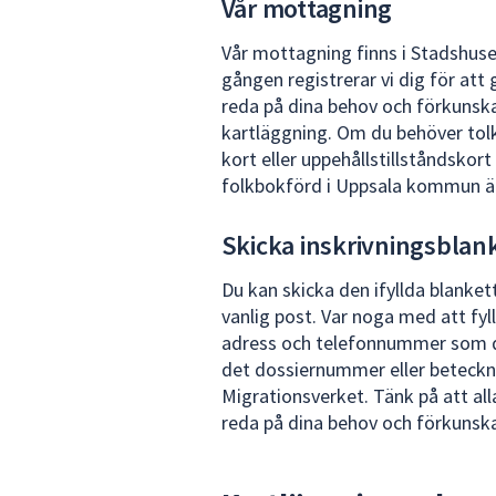
Vår mottagning
Vår mottagning finns i Stadshuse
gången registrerar vi dig för att g
reda på dina behov och förkunskape
kartläggning. Om du behöver tolk
kort eller uppehållstillståndskor
folkbokförd i Uppsala kommun än
Skicka inskrivningsblan
Du kan skicka den ifyllda blanket
vanlig post. Var noga med att fylla 
adress och telefonnummer som d
det dossiernummer eller beteck
Migrationsverket. Tänk på att all
reda på dina behov och förkunska