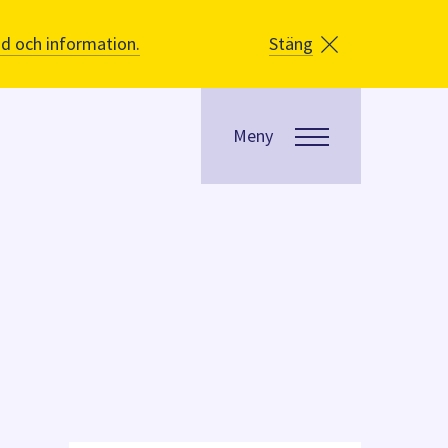
åd och information.
Stäng
Meny