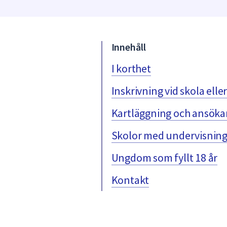
under
fältet.
Använd
piltangenterna
Innehåll
för
att
I korthet
navigera
Inskrivning vid skola elle
mellan
sökförslagen
Kartläggning och ansöka
och
enter
Skolor med undervisning
för
att
Ungdom som fyllt 18 år
välja
något
Kontakt
av
dem.