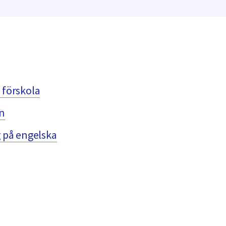
r förskola
n
 på engelska