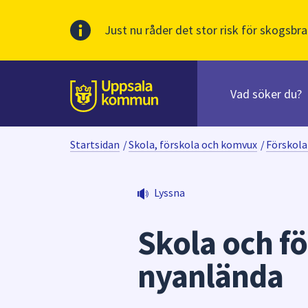
Just nu råder det stor risk för skogsbra
Sök
efter
huvudinnehåll
innehåll
Till sidans
på
webbplatsen.
Startsidan
/
Skola, förskola och komvux
/
Förskola
När
du
börjar
Lyssna
skriva
i
Skola och fö
sökfältet
kommer
nyanlända
sökförslag
att
presenteras