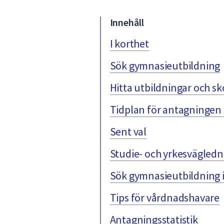
under
fältet.
Innehåll
Använd
piltangenterna
I korthet
för
Sök gymnasieutbildning
att
navigera
Hitta utbildningar och sk
mellan
sökförslagen
Tidplan för antagningen
och
enter
Sent val
för
att
Studie- och yrkesvägled
välja
något
Sök gymnasieutbildning
av
Tips för vårdnadshavare
dem.
Antagningsstatistik