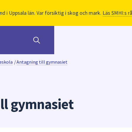
nd i Uppsala län. Var försiktig i skog och mark.
Läs SMHI:s r
eskola
/
Antagning till gymnasiet
ill gymnasiet