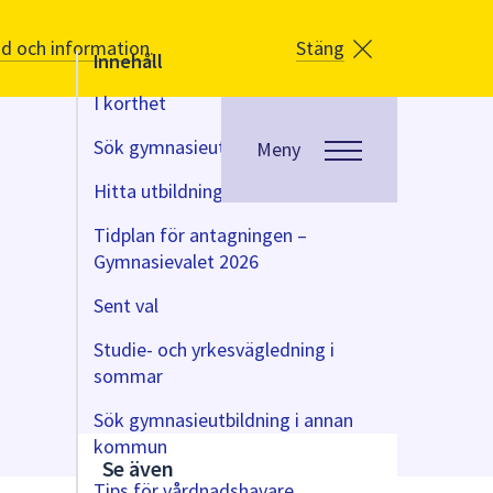
åd och information.
Stäng
Innehåll
I korthet
Sök gymnasieutbildning
Meny
Hitta utbildningar och skolor
Tidplan för antagningen –
Gymnasievalet 2026
Sent val
Studie- och yrkesvägledning i
sommar
Sök gymnasieutbildning i annan
kommun
Se även
Tips för vårdnadshavare