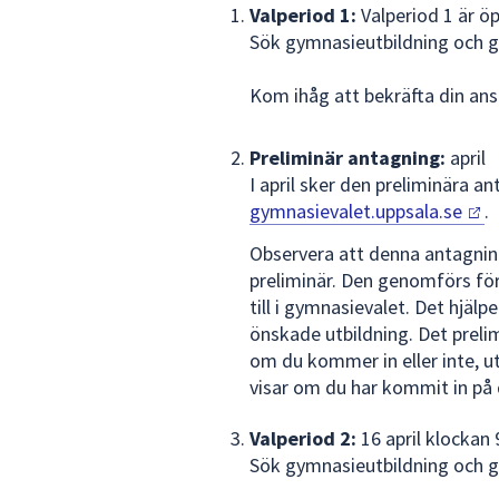
Valperiod 1:
Valperiod 1 är ö
Sök gymnasieutbildning och 
Kom ihåg att bekräfta din an
Preliminär antagning:
april
I april sker den preliminära a
gymnasievalet.uppsala.se
.
Observera att denna antagnin
preliminär. Den genomförs för
till i gymnasievalet. Det hjälp
önskade utbildning. Det prel
om du kommer in eller inte, u
visar om du har kommit in på
Valperiod 2:
16 april klockan
Sök gymnasieutbildning och 