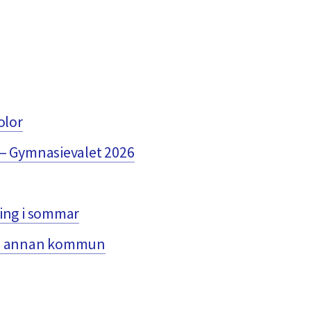
olor
 – Gymnasievalet 2026
ning i sommar
 i annan kommun