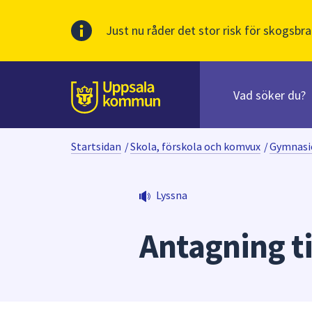
Just nu råder det stor risk för skogsbra
Sök
efter
huvudinnehåll
innehåll
Till sidans
på
webbplatsen.
Startsidan
/
Skola, förskola och komvux
/
Gymnasi
När
du
börjar
Lyssna
skriva
i
Antagning t
sökfältet
kommer
sökförslag
att
presenteras