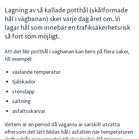
att
Lagning av så kallade potthål (skålformade
presenteras
hål i vägbanan) sker varje dag året om. Vi
under
lagar hål som innebär en trafiksäkerhetsrisk
fältet.
så fort som möjligt.
Använd
piltangenterna
Att det blir potthål i vägbanan kan bero på flera saker,
för
till exempel:
att
navigera
växlande temperatur
mellan
sökförslagen
tjälskador
och
stensläpp
enter
saltning
för
asfaltsskarvar.
att
välja
Vintern är en period då vägarna är särskilt utsatta
något
eftersom det lätt bildas hål i asfalten när temperaturen
av