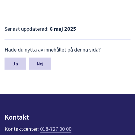
Senast uppdaterad:
6 maj 2025
L
Hade du nytta av innehållet på denna sida?
ä
m
n
Nej
a
s
y
n
p
u
n
k
Kontakt
t
e
Kontaktcenter:
018-727 00 00
r