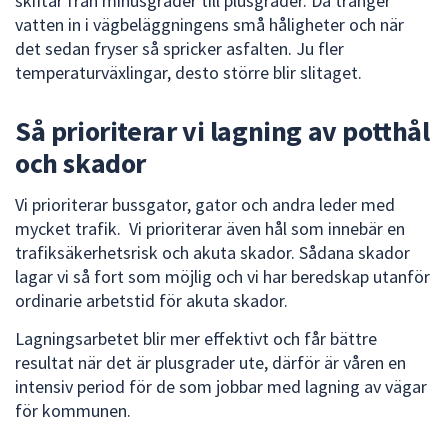
skiftar från minusgrader till plusgrader. Då tränger
dem.
vatten in i vägbeläggningens små håligheter och när
det sedan fryser så spricker asfalten. Ju fler
temperaturväxlingar, desto större blir slitaget.
Så prioriterar vi lagning av potthål
och skador
Vi prioriterar bussgator, gator och andra leder med
mycket trafik. Vi prioriterar även hål som innebär en
trafiksäkerhetsrisk och akuta skador. Sådana skador
lagar vi så fort som möjlig och vi har beredskap utanför
ordinarie arbetstid för akuta skador.
Lagningsarbetet blir mer effektivt och får bättre
resultat när det är plusgrader ute, därför är våren en
intensiv period för de som jobbar med lagning av vägar
för kommunen.