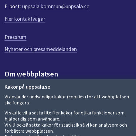
f
E-post:
uppsala.kommun@uppsala.se
ö
r
Fler kontaktvägar
d
e
n
Pressrum
n
Nyheter och pressmeddelanden
a
s
i
d
Om webbplatsen
a
Om webbplatsen
Kakor på uppsala.se
Vi använder nödvändiga kakor (cookies) för att webbplatsen
Allmänna handlingar och diarium
ska fungera.
Behandling av personuppgifter
Vi skulle vilja sätta lite fler kakor för olika funktioner som
hjälper dig som användare.
Kakor
Vi vill också sätta kakor för statistik så vi kan analysera och
förbättra webbplatsen.
Språk (other languages)