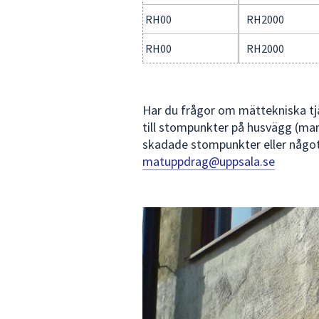
RH00
RH2000
RH00
RH2000
Har du frågor om mättekniska tjä
till stompunkter på husvägg (mark
skadade stompunkter eller någo
matuppdrag@uppsala.se