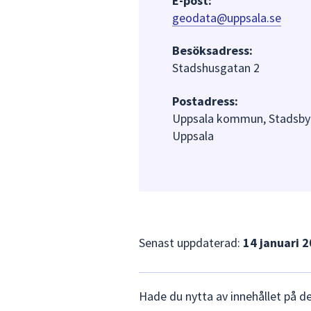
E-post:
geodata@uppsala.se
Besöksadress:
Stadshusgatan 2
Postadress:
Uppsala kommun, Stadsbyg
Uppsala
Senast uppdaterad:
14 januari 
Lämna
Hade du nytta av innehållet på d
synpunkter