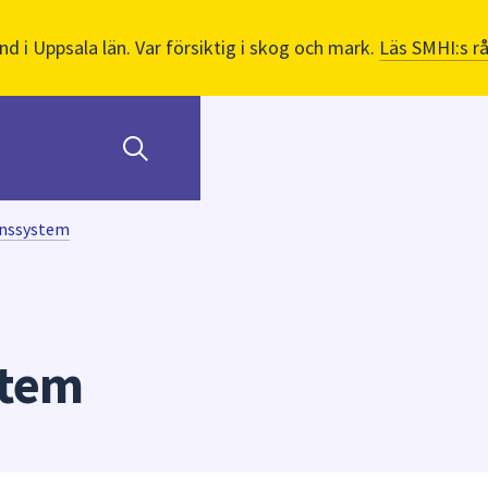
nd i Uppsala län. Var försiktig i skog och mark.
Läs SMHI:s r
nssystem
stem