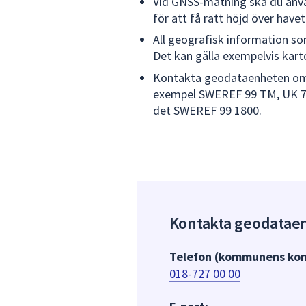
Vid GNSS-mätning ska du an
för att få rätt höjd över havet
All geografisk information s
Det kan gälla exempelvis kartor
Kontakta geodataenheten om d
exempel SWEREF 99 TM, UK 72 
det SWEREF 99 1800.
Kontakta geodatae
Telefon (kommunens kon
018-727 00 00