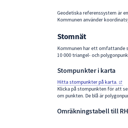
under
fältet.
Geodetiska referenssystem är en 
Använd
Kommunen använder koordinats
piltangenterna
för
Stomnät
att
navigera
Kommunen har ett omfattande st
mellan
10 000 triangel- och polygonpunkt
sökförslagen
och
Stompunkter i karta
enter
för
Hitta stompunkter på
karta.
att
Klicka på stompunkten för att se
välja
om punkten. De blå är polygonpunk
något
av
Omräkningstabell till R
dem.