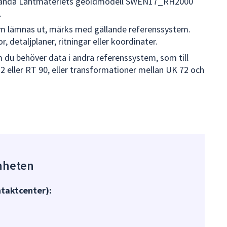
vända Lantmäteriets geoidmodell SWEN17_RH2000
.
om lämnas ut, märks med gällande referenssystem.
, detaljplaner, ritningar eller koordinater.
u behöver data i andra referenssystem, som till
eller RT 90, eller transformationer mellan UK 72 och
nheten
taktcenter):