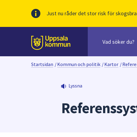
Just nu råder det stor risk för skogsbra
Sök
efter
huvudinnehåll
innehåll
Till sidans
på
webbplatsen.
Startsidan
/
Kommun och politik
/
Kartor
/
Refere
När
du
börjar
Lyssna
skriva
i
Referenssy
sökfältet
kommer
sökförslag
att
presenteras