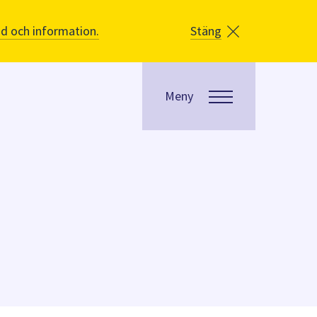
åd och information.
Stäng
Meny