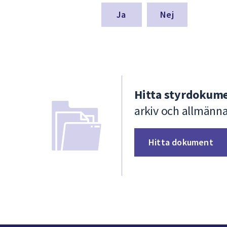
för
denna
Nej
sida
Hitta styrdokume
arkiv och allmänn
Hitta dokument