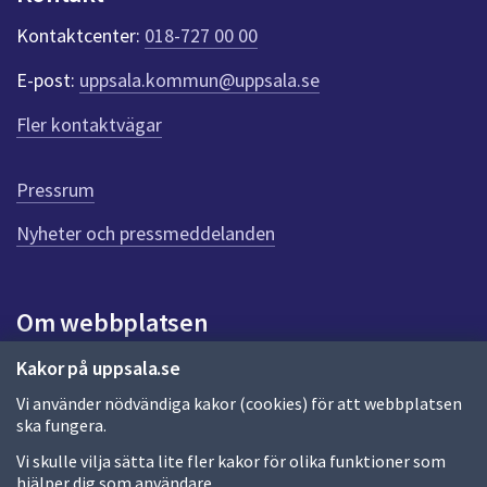
k
t
Kontaktcenter:
018-727 00 00
e
r
E-post:
uppsala.kommun@uppsala.se
f
ö
Fler kontaktvägar
r
d
e
Pressrum
n
n
Nyheter och pressmeddelanden
a
s
i
Om webbplatsen
d
a
Om webbplatsen
Kakor på uppsala.se
Vi använder nödvändiga kakor (cookies) för att webbplatsen
Allmänna handlingar och diarium
ska fungera.
Behandling av personuppgifter
Vi skulle vilja sätta lite fler kakor för olika funktioner som
hjälper dig som användare.