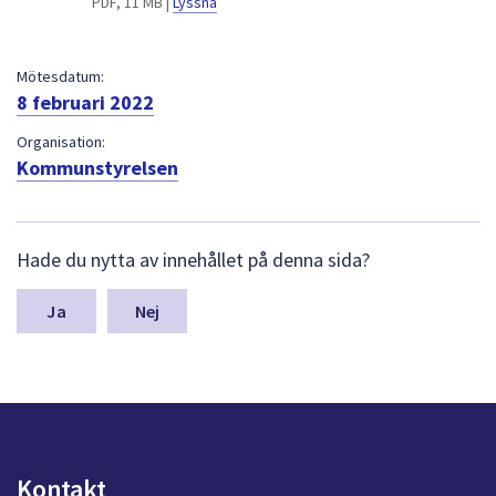
PDF, 11 MB |
Lyssna
dem.
Mötesdatum:
8 februari 2022
Organisation:
Kommunstyrelsen
L
Hade du nytta av innehållet på denna sida?
ä
m
n
Nej
a
s
y
n
p
u
n
Kontakt