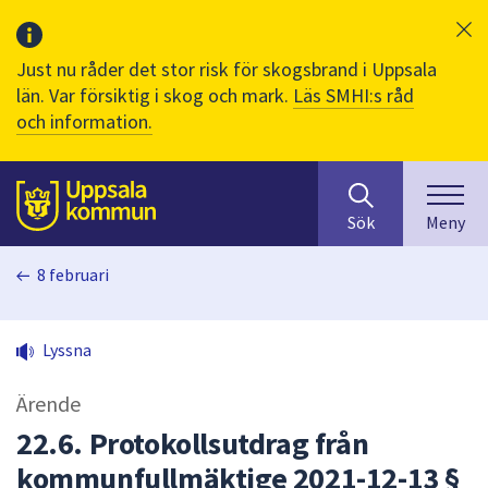
Just nu råder det stor risk för skogsbrand i Uppsala
län. Var försiktig i skog och mark.
Läs SMHI:s råd
och information.
Sök
huvudinnehåll
efter
Till sidans
Sök
Meny
innehåll
på
8 februari
webbplatsen.
När
du
Lyssna
börjar
skriva
Ärende
i
sökfältet
22.6. Protokollsutdrag från
kommer
kommunfullmäktige 2021-12-13 §
sökförslag