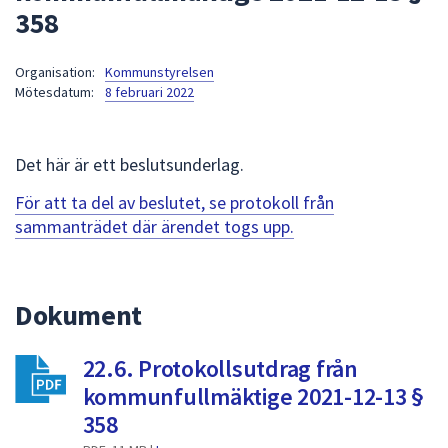
358
att
presenteras
under
Organisation:
Kommunstyrelsen
Mötesdatum:
8 februari 2022
fältet.
Använd
piltangenterna
Det här är ett beslutsunderlag.
för
att
För att ta del av beslutet, se protokoll från
navigera
sammanträdet där ärendet togs upp.
mellan
sökförslagen
och
Dokument
enter
för
att
22.6. Protokollsutdrag från
välja
kommunfullmäktige 2021-12-13 §
något
358
av