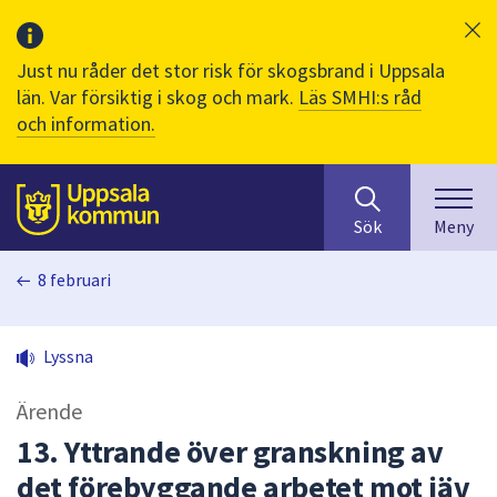
Just nu råder det stor risk för skogsbrand i Uppsala
län. Var försiktig i skog och mark.
Läs SMHI:s råd
och information.
Sök
huvudinnehåll
efter
Till sidans
Sök
Meny
innehåll
på
8 februari
webbplatsen.
När
du
Lyssna
börjar
skriva
Ärende
i
sökfältet
13. Yttrande över granskning av
kommer
det förebyggande arbetet mot jäv
sökförslag