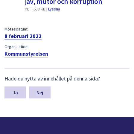
jäv, mutor och korruption
dem.
PDF, 658 KB |
Lyssna
Mötesdatum:
8 februari 2022
Organisation:
Kommunstyrelsen
L
Hade du nytta av innehållet på denna sida?
ä
m
n
Nej
a
s
y
n
p
u