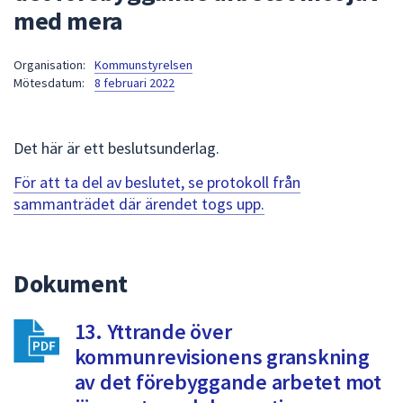
med mera
att
presenteras
under
Organisation:
Kommunstyrelsen
Mötesdatum:
8 februari 2022
fältet.
Använd
piltangenterna
Det här är ett beslutsunderlag.
för
att
För att ta del av beslutet, se protokoll från
navigera
sammanträdet där ärendet togs upp.
mellan
sökförslagen
och
Dokument
enter
för
att
13. Yttrande över
välja
kommunrevisionens granskning
något
av det förebyggande arbetet mot
av