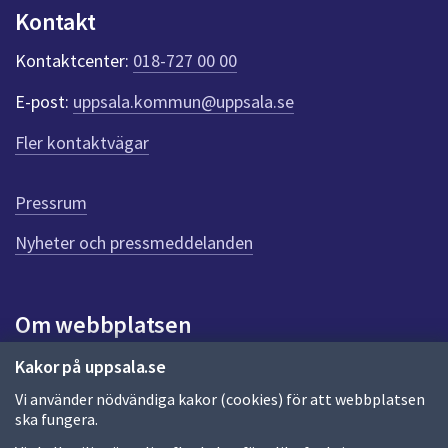
n
Kontakt
k
t
Kontaktcenter:
018-727 00 00
e
r
E-post:
uppsala.kommun@uppsala.se
f
ö
Fler kontaktvägar
r
d
e
Pressrum
n
n
Nyheter och pressmeddelanden
a
s
i
Om webbplatsen
d
a
Om webbplatsen
Kakor på uppsala.se
Vi använder nödvändiga kakor (cookies) för att webbplatsen
Allmänna handlingar och diarium
ska fungera.
Behandling av personuppgifter