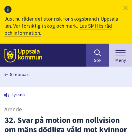
Just nu råder det stor risk för skogsbrand i Uppsala
län. Var försiktig i skog och mark.
Läs SMHI:s råd
och information.
Sök
huvudinnehåll
efter
Till sidans
Sök
Meny
innehåll
på
8 februari
webbplatsen.
När
du
Lyssna
börjar
skriva
Ärende
i
sökfältet
32. Svar på motion om nollvision
kommer
om mäns dödliga våld mot kvinnor
sökförslag