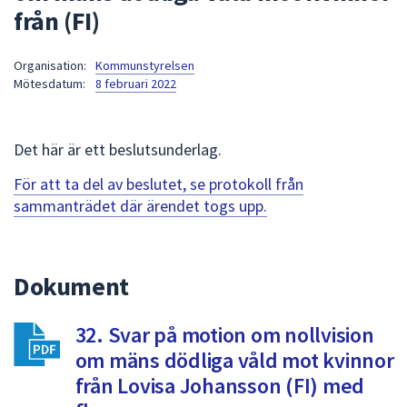
från (FI)
att
presenteras
under
Organisation:
Kommunstyrelsen
Mötesdatum:
8 februari 2022
fältet.
Använd
piltangenterna
Det här är ett beslutsunderlag.
för
att
För att ta del av beslutet, se protokoll från
navigera
sammanträdet där ärendet togs upp.
mellan
sökförslagen
och
Dokument
enter
för
att
32. Svar på motion om nollvision
välja
om mäns dödliga våld mot kvinnor
något
från Lovisa Johansson (FI) med
av