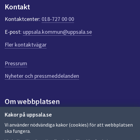
n
Kontakt
k
t
Kontaktcenter:
018-727 00 00
e
r
E-post:
uppsala.kommun@uppsala.se
f
ö
Fler kontaktvägar
r
d
e
Pressrum
n
n
Nyheter och pressmeddelanden
a
s
i
Om webbplatsen
d
a
Om webbplatsen
Kakor på uppsala.se
Vi använder nödvändiga kakor (cookies) för att webbplatsen
Allmänna handlingar och diarium
ska fungera.
Behandling av personuppgifter