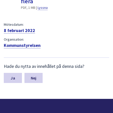
flera
dem.
PDF, 1 MB |
Lyssna
Mötesdatum:
8 februari 2022
Organisation:
Kommunstyrelsen
L
Hade du nytta av innehållet på denna sida?
ä
m
n
Nej
a
s
y
n
p
u