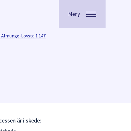
Meny
v Almunge-Lövsta 1:147
Gällande
essen är i skede:
(Laga
rtskede