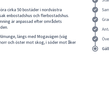
göra cirka 50 bostäder i nordvästra
Sam
sak enbostadshus och flerbostadshus.
Gra
mning är anpassad efter områdets
rden.
Ant
a Almunge, längs med Mogavägen (väg
Öve
 norr och öster mot skog, i söder mot åker
Gäl