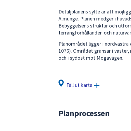
för
Detaljplanens syfte är att möjlig
att
Almunge. Planen medger i huvud
navigera
Bebyggelsens struktur och utfor
mellan
terrängförhållanden och naturvä
sökförslagen
och
Planområdet ligger i nordvästr
enter
1076). Området gränsar i väster,
för
och i sydost mot Mogavägen.
att
välja
något
av
Fäll ut karta
dem.
Planprocessen