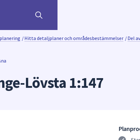
planering
/
Hitta detaljplaner och områdesbestämmelser
/
Del a
sna
nge-Lövsta 1:147
Planproc
Sta