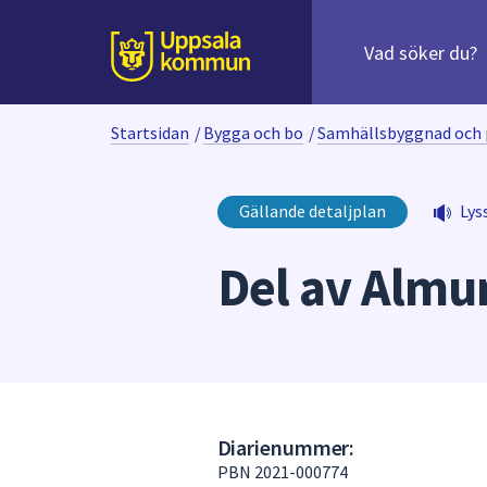
Sök
efter
huvudinnehåll
innehåll
Till sidans
på
webbplatsen.
Startsidan
/
Bygga och bo
/
Samhällsbyggnad och 
När
du
börjar
Gällande detaljplan
Lys
skriva
i
Del av Almu
sökfältet
kommer
sökförslag
att
presenteras
under
fältet.
Diarienummer:
Använd
PBN 2021-000774
piltangenterna