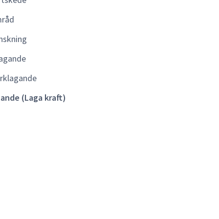
kraft)
råd
nskning
agande
rklagande
lande (Laga kraft)