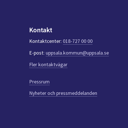
Kontakt
Kontaktcenter:
018-727 00 00
E-post:
uppsala.kommun@uppsala.se
Fler kontaktvägar
Pressrum
Nyheter och pressmeddelanden
Till
toppen
av
sidan