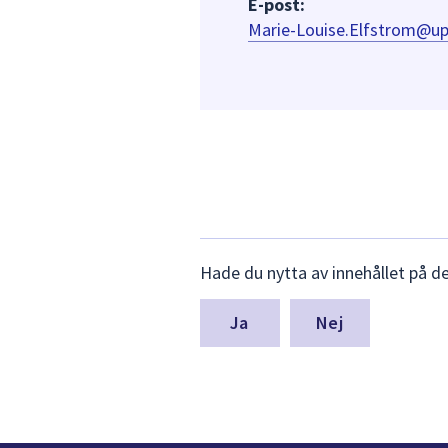
E-post:
Marie-Louise.Elfstrom@up
Lämna
Hade du nytta av innehållet på d
synpunkter
för
denna
Nej
sida