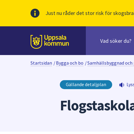
Just nu råder det stor risk för skogsbra
Sök
efter
huvudinnehåll
innehåll
Till sidans
på
webbplatsen.
Startsidan
/
Bygga och bo
/
Samhällsbyggnad och 
När
du
börjar
Gällande detaljplan
Lys
skriva
i
Flogstaskol
sökfältet
kommer
sökförslag
att
presenteras