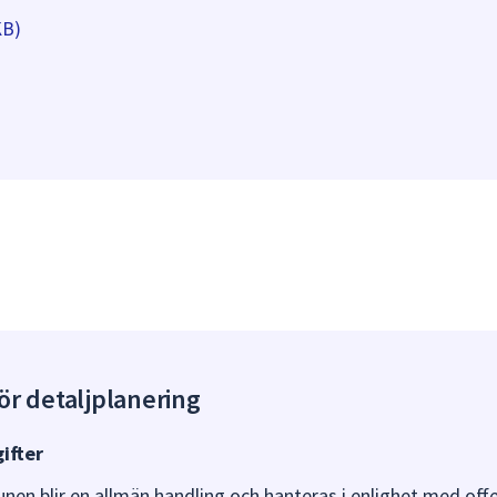
KB)
ör detaljplanering
ifter
nen blir en allmän handling och hanteras i enlighet med offe