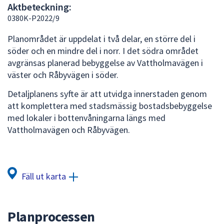
Aktbeteckning:
att
0380K-P2022/9
presenteras
under
Planområdet är uppdelat i två delar, en större del i
fältet.
söder och en mindre del i norr. I det södra området
Använd
avgränsas planerad bebyggelse av Vattholmavägen i
piltangenterna
väster och Råbyvägen i söder.
för
Detaljplanens syfte är att utvidga innerstaden genom
att
att komplettera med stadsmässig bostadsbebyggelse
navigera
med lokaler i bottenvåningarna längs med
mellan
Vattholmavägen och Råbyvägen.
sökförslagen
och
enter
för
Fäll ut karta
att
välja
något
Planprocessen
av