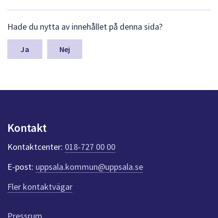
L
Hade du nytta av innehållet på denna sida?
ä
m
n
Nej
a
s
y
n
p
u
n
Kontakt
k
t
Kontaktcenter:
018-727 00 00
e
r
E-post:
uppsala.kommun@uppsala.se
f
ö
Fler kontaktvägar
r
d
e
Pressrum