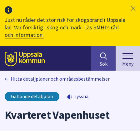
Just nu råder det stor risk för skogsbrand i Uppsala
län. Var försiktig i skog och mark.
Läs SMHI:s råd
och information.
Sök
huvudinnehåll
efter
Till sidans
Sök
Meny
innehåll
på
Hitta detaljplaner och områdesbestämmelser
webbplatsen.
När
du
Gällande detaljplan
Lyssna
börjar
skriva
Kvarteret Vapenhuset
i
sökfältet
kommer
sökförslag