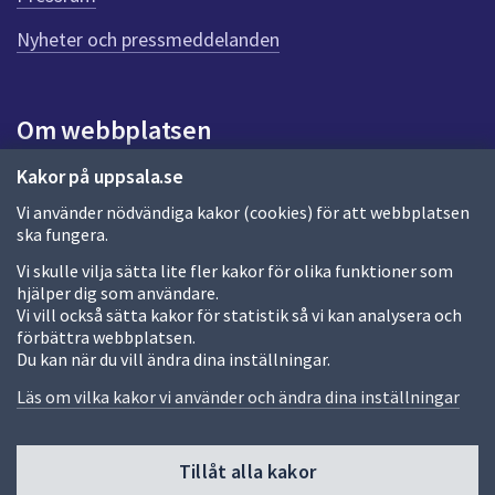
n
n
Nyheter och pressmeddelanden
a
s
i
Om webbplatsen
d
a
Om webbplatsen
Kakor på uppsala.se
Vi använder nödvändiga kakor (cookies) för att webbplatsen
Allmänna handlingar och diarium
ska fungera.
Behandling av personuppgifter
Vi skulle vilja sätta lite fler kakor för olika funktioner som
hjälper dig som användare.
Kakor
Vi vill också sätta kakor för statistik så vi kan analysera och
förbättra webbplatsen.
Språk (other languages)
Du kan när du vill ändra dina inställningar.
Tillgänglighetsredogörelse
Läs om vilka kakor vi använder och ändra dina inställningar
Tillåt alla kakor
Fler sätt att följa oss