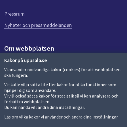
d
e
Pressrum
n
n
Nyheter och pressmeddelanden
a
s
i
Om webbplatsen
d
a
Om webbplatsen
Kakor på uppsala.se
Vi använder nödvändiga kakor (cookies) för att webbplatsen
Allmänna handlingar och diarium
ska fungera.
Behandling av personuppgifter
Vi skulle vilja sätta lite fler kakor för olika funktioner som
hjälper dig som användare.
Kakor
Vi vill också sätta kakor för statistik så vi kan analysera och
förbättra webbplatsen.
Språk (other languages)
Du kan när du vill ändra dina inställningar.
Tillgänglighetsredogörelse
Läs om vilka kakor vi använder och ändra dina inställningar