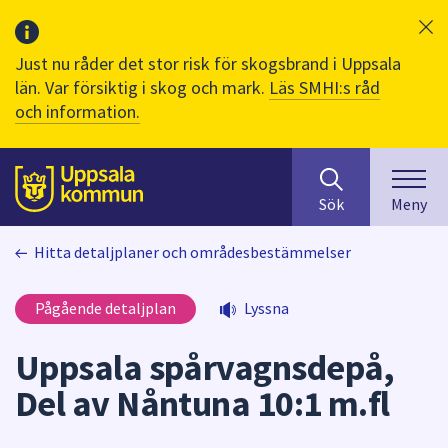
Just nu råder det stor risk för skogsbrand i Uppsala
län. Var försiktig i skog och mark.
Läs SMHI:s råd
och information.
Sök
huvudinnehåll
efter
Till sidans
Sök
Meny
innehåll
på
Hitta detaljplaner och områdesbestämmelser
webbplatsen.
När
du
Pågående detaljplan
Lyssna
börjar
skriva
Uppsala spårvagnsdepå,
i
Del av Nåntuna 10:1 m.fl
sökfältet
kommer
sökförslag