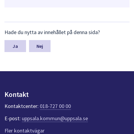
L
Hade du nytta av innehållet på denna sida?
ä
m
n
Nej
a
s
y
n
p
u
n
Kontakt
k
t
Kontaktcenter:
018-727 00 00
e
r
E-post:
uppsala.kommun@uppsala.se
f
ö
Fler kontaktvägar
r