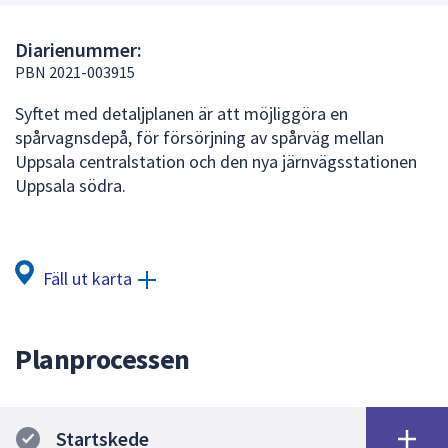
att
presenteras
Diarienummer:
under
PBN 2021-003915
fältet.
Syftet med detaljplanen är att möjliggöra en
Använd
spårvagnsdepå, för försörjning av spårväg mellan
piltangenterna
Uppsala centralstation och den nya järnvägsstationen
för
Uppsala södra.
att
navigera
mellan
sökförslagen
Fäll ut karta
och
enter
för
Planprocessen
att
välja
något
av
Startskede