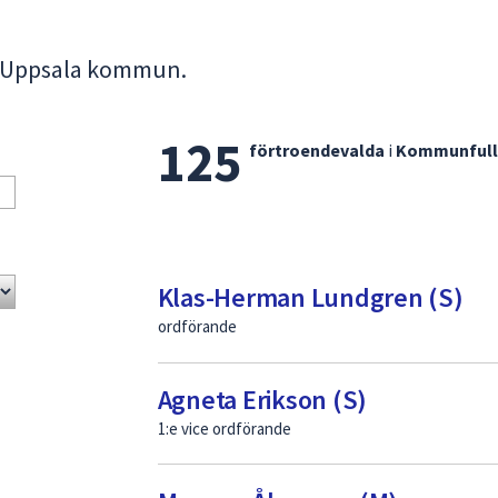
 i Uppsala kommun.
125
Lista
förtroendevalda
i
Kommunfull
med
förtroendevalda
Klas-Herman Lundgren (S)
ordförande
Agneta Erikson (S)
1:e vice ordförande