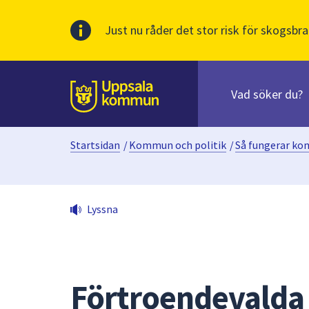
Just nu råder det stor risk för skogsbra
Sök
efter
huvudinnehåll
innehåll
Till sidans
på
webbplatsen.
Startsidan
/
Kommun och politik
/
Så fungerar k
När
du
börjar
skriva
Lyssna
i
sökfältet
kommer
sökförslag
att
Förtroendevalda
presenteras