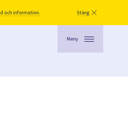
åd och information.
Stäng
Meny