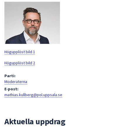
att
presenteras
under
fältet.
Använd
piltangenterna
för
Högupplöst bild 1
att
navigera
Högupplöst bild 2
mellan
Parti:
sökförslagen
Moderaterna
och
E-post:
enter
mathias.kullberg@pol.uppsala.se
för
att
välja
något
Aktuella uppdrag
av