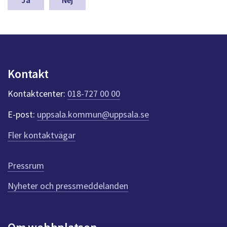
g
a
a
s
y
r
n
e
p
u
u
Kontakt
n
p
k
Kontaktcenter:
018-727 00 00
t
p
e
d
E-post:
uppsala.kommun@uppsala.se
r
f
r
Fler kontaktvägar
ö
a
r
d
g
Pressrum
e
n
Nyheter och pressmeddelanden
n
a
s
i