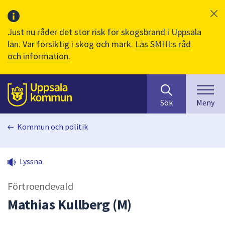
Just nu råder det stor risk för skogsbrand i Uppsala
län. Var försiktig i skog och mark.
Läs SMHI:s råd
och information.
Sök
huvudinnehåll
efter
Till sidans
Sök
Meny
innehåll
på
Kommun och politik
webbplatsen.
När
du
Lyssna
börjar
skriva
Förtroendevald
i
sökfältet
Mathias Kullberg (M)
kommer
sökförslag