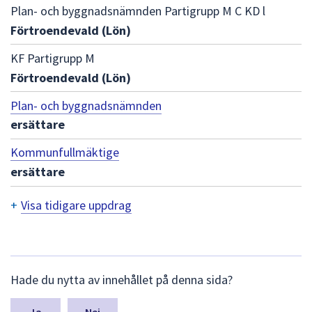
dem.
Plan- och byggnadsnämnden Partigrupp M C KD l
Förtroendevald (Lön)
KF Partigrupp M
Förtroendevald (Lön)
Plan- och byggnadsnämnden
ersättare
Kommunfullmäktige
ersättare
+
Visa tidigare uppdrag
T
i
d
L
Hade du nytta av innehållet på denna sida?
ä
i
m
n
Nej