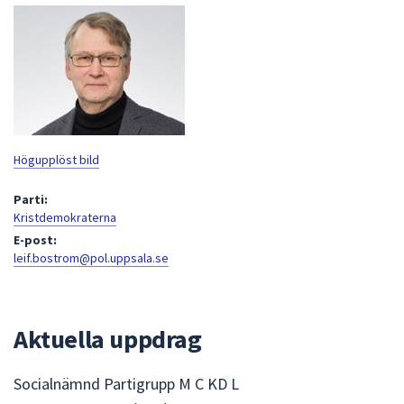
att
presenteras
under
fältet.
Använd
piltangenterna
för
Högupplöst bild
att
navigera
Parti:
mellan
Kristdemokraterna
sökförslagen
E-post:
och
leif.bostrom@pol.uppsala.se
enter
för
att
Aktuella uppdrag
välja
något
Socialnämnd Partigrupp M C KD L
av