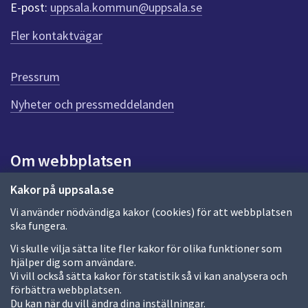
d
E-post:
uppsala.kommun@uppsala.se
r
f
r
Fler kontaktvägar
ö
a
r
d
g
Pressrum
e
n
Nyheter och pressmeddelanden
n
a
s
i
Om webbplatsen
d
a
Om webbplatsen
Kakor på uppsala.se
Vi använder nödvändiga kakor (cookies) för att webbplatsen
Allmänna handlingar och diarium
ska fungera.
Behandling av personuppgifter
Vi skulle vilja sätta lite fler kakor för olika funktioner som
hjälper dig som användare.
Kakor
Vi vill också sätta kakor för statistik så vi kan analysera och
förbättra webbplatsen.
Språk (other languages)
Du kan när du vill ändra dina inställningar.