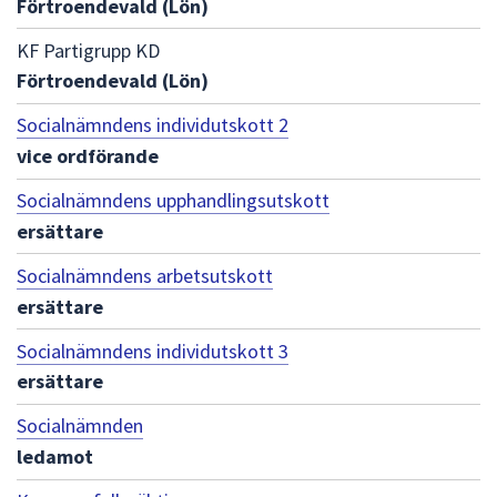
Förtroendevald (Lön)
dem.
KF Partigrupp KD
Förtroendevald (Lön)
Socialnämndens individutskott 2
vice ordförande
Socialnämndens upphandlingsutskott
ersättare
Socialnämndens arbetsutskott
ersättare
Socialnämndens individutskott 3
ersättare
Socialnämnden
ledamot