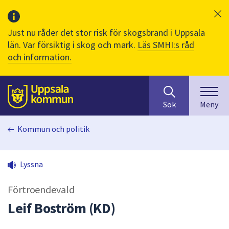
Just nu råder det stor risk för skogsbrand i Uppsala
län. Var försiktig i skog och mark.
Läs SMHI:s råd
och information.
Sök
huvudinnehåll
efter
Till sidans
Sök
Meny
innehåll
på
Kommun och politik
webbplatsen.
När
du
Lyssna
börjar
skriva
Förtroendevald
i
sökfältet
Leif Boström (KD)
kommer
sökförslag