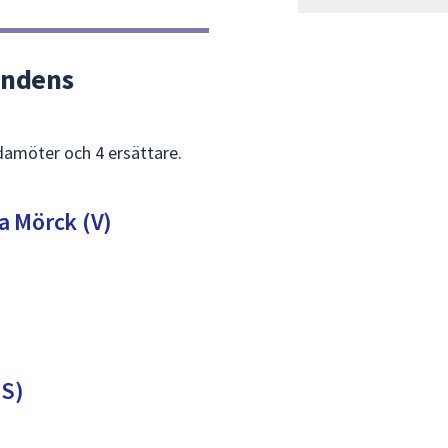
mndens
damöter och 4 ersättare.
a Mörck (V)
(S)