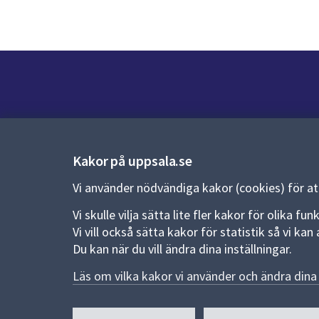
Kontakt
Kontaktcenter:
018-727 00 00
Kakor på uppsala.se
E-post:
uppsala.kommun@uppsala.se
Vi använder nödvändiga kakor (cookies) för a
Vi skulle vilja sätta lite fler kakor för olika 
Fler kontaktvägar
Vi vill också sätta kakor för statistik så vi k
Du kan när du vill ändra dina inställningar.
Pressrum
Läs om vilka kakor vi använder och ändra dina 
Nyheter och pressmeddelanden
Till