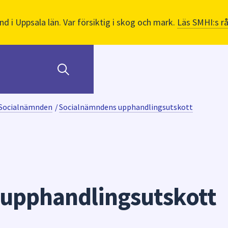
nd i Uppsala län. Var försiktig i skog och mark.
Läs SMHI:s r
Socialnämnden
/
Socialnämndens upphandlingsutskott
upphandlingsutskott