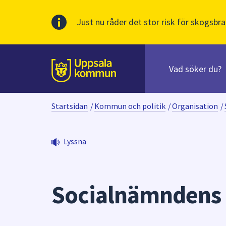
Just nu råder det stor risk för skogsbra
Sök
efter
huvudinnehåll
innehåll
Till sidans
på
webbplatsen.
Startsidan
/
Kommun och politik
/
Organisation
/
När
du
börjar
Lyssna
skriva
i
sökfältet
kommer
Socialnämndens 
sökförslag
att
presenteras