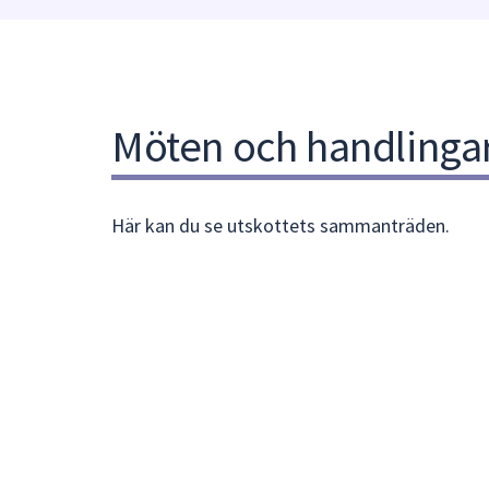
under
fältet.
Använd
piltangenterna
för
Möten och handlinga
att
navigera
mellan
sökförslagen
Här kan du se utskottets sammanträden.
och
enter
för
att
välja
något
av
dem.