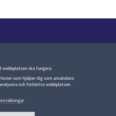
Om webbplatsen
Om webbplatsen
Allmänna handlingar och diarium
tt webbplatsen ska fungera.
Behandling av personuppgifter
funktioner som hjälper dig som användare.
an analysera och förbättra webbplatsen.
Kakor
Språk (other languages)
inställningar
Tillgänglighetsredogörelse