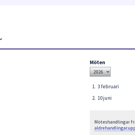
r
Möten
Välj
år
3 februari
10 juni
Möteshandlingar frå
aldrehandlingar.up