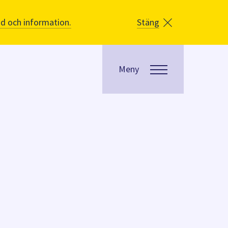
åd och information.
Stäng
Meny