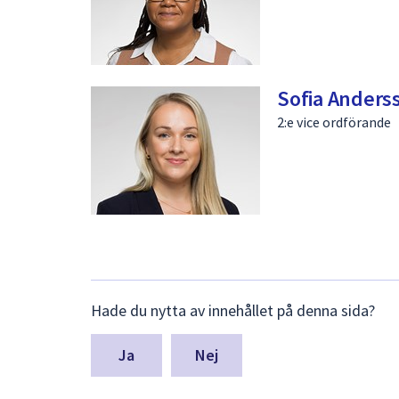
Sofia Anders
2:e vice ordförande
Lämna
Hade du nytta av innehållet på denna sida?
synpunkter
för
denna
Nej
sida