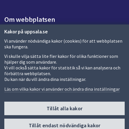
a
s
i
Om webbplatsen
d
a
Om webbplatsen
Kakor på uppsala.se
Vi använder nödvändiga kakor (cookies) för att webbplatsen
Allmänna handlingar och diarium
ska fungera.
Behandling av personuppgifter
Vi skulle vilja sätta lite fler kakor för olika funktioner som
hjälper dig som användare.
Kakor
Vi vill också sätta kakor för statistik så vi kan analysera och
förbättra webbplatsen.
Språk (other languages)
Du kan när du vill ändra dina inställningar.
Tillgänglighetsredogörelse
Läs om vilka kakor vi använder och ändra dina inställningar
Tillåt alla kakor
Fler sätt att följa oss
Till
Tillåt endast nödvändiga kakor
toppen