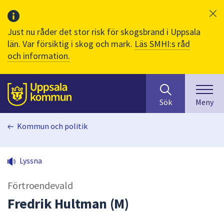
Just nu råder det stor risk för skogsbrand i Uppsala
län. Var försiktig i skog och mark.
Läs SMHI:s råd
och information.
Sök
huvudinnehåll
efter
Till sidans
Sök
Meny
innehåll
på
Kommun och politik
webbplatsen.
När
du
Lyssna
börjar
skriva
Förtroendevald
i
sökfältet
Fredrik Hultman (M)
kommer
sökförslag