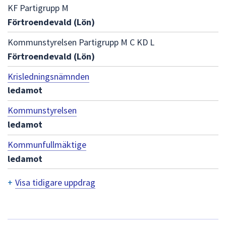
dem.
KF Partigrupp M
Förtroendevald (Lön)
Kommunstyrelsen Partigrupp M C KD L
Förtroendevald (Lön)
Krisledningsnämnden
ledamot
Kommunstyrelsen
ledamot
Kommunfullmäktige
ledamot
+
Visa tidigare uppdrag
T
i