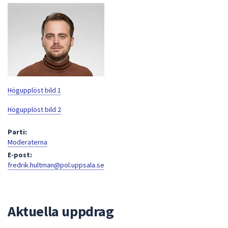
att
presenteras
under
fältet.
Använd
piltangenterna
för
Högupplöst bild 1
att
navigera
Högupplöst bild 2
mellan
Parti:
sökförslagen
Moderaterna
och
E-post:
enter
fredrik.hultman@pol.uppsala.se
för
att
välja
något
Aktuella uppdrag
av