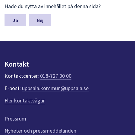
d
L
Hade du nytta av innehållet på denna sida?
ä
i
m
n
g
Nej
a
a
s
y
r
n
e
p
u
u
Kontakt
n
p
k
Kontaktcenter:
018-727 00 00
t
p
e
d
E-post:
uppsala.kommun@uppsala.se
r
f
r
Fler kontaktvägar
ö
a
r
d
g
Pressrum
e
n
Nyheter och pressmeddelanden
n