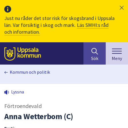
Just nu råder det stor risk för skogsbrand i Uppsala
län. Var försiktig i skog och mark.
Läs SMHI:s råd
och information.
Sök
huvudinnehåll
efter
Till sidans
Sök
Meny
innehåll
på
Kommun och politik
webbplatsen.
När
du
Lyssna
börjar
skriva
Förtroendevald
i
sökfältet
Anna Wetterbom (C)
kommer
sökförslag