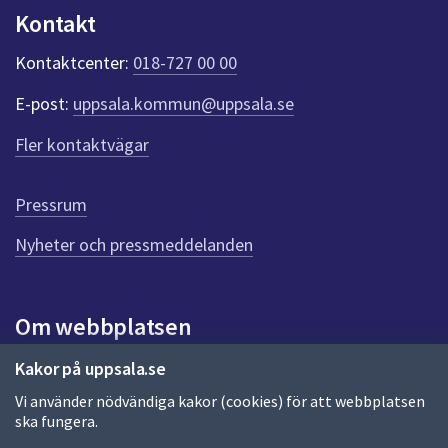
u
u
Kontakt
n
p
k
Kontaktcenter:
018-727 00 00
t
p
e
d
E-post:
uppsala.kommun@uppsala.se
r
f
r
Fler kontaktvägar
ö
a
r
d
g
Pressrum
e
n
Nyheter och pressmeddelanden
n
a
s
i
Om webbplatsen
d
a
Om webbplatsen
Kakor på uppsala.se
Vi använder nödvändiga kakor (cookies) för att webbplatsen
Allmänna handlingar och diarium
ska fungera.
Behandling av personuppgifter