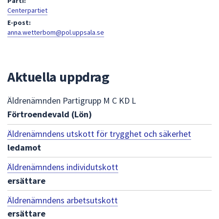
Parti:
att
Centerpartiet
presenteras
E-post:
anna.wetterbom@pol.uppsala.se
under
fältet.
Använd
piltangenterna
Aktuella uppdrag
för
att
Äldrenämnden Partigrupp M C KD L
navigera
Förtroendevald (Lön)
mellan
sökförslagen
Äldrenämndens utskott för trygghet och säkerhet
och
ledamot
enter
för
Äldrenämndens individutskott
att
ersättare
välja
något
Äldrenämndens arbetsutskott
av
ersättare