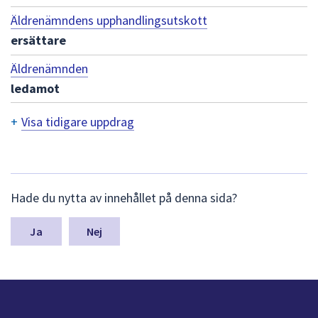
dem.
Äldrenämndens upphandlingsutskott
ersättare
Äldrenämnden
ledamot
+
Visa tidigare uppdrag
T
i
d
L
Hade du nytta av innehållet på denna sida?
ä
i
m
n
g
Nej
a
a
s
y
r
n
e
p