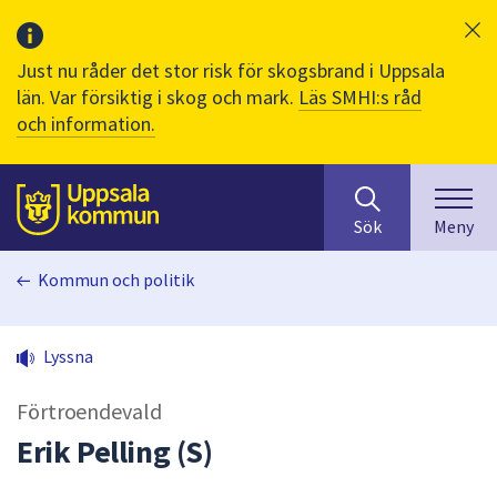
Just nu råder det stor risk för skogsbrand i Uppsala
län. Var försiktig i skog och mark.
Läs SMHI:s råd
och information.
Sök
huvudinnehåll
efter
Till sidans
Sök
Meny
innehåll
på
Kommun och politik
webbplatsen.
När
du
Lyssna
börjar
skriva
Förtroendevald
i
sökfältet
Erik Pelling (S)
kommer
sökförslag