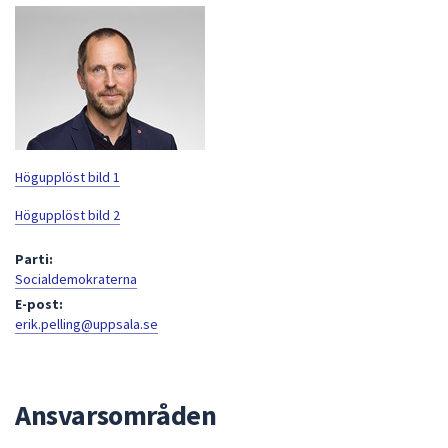
att
presenteras
under
fältet.
Använd
piltangenterna
för
Högupplöst bild 1
att
navigera
Högupplöst bild 2
mellan
Parti:
sökförslagen
Socialdemokraterna
och
E-post:
enter
erik.pelling@uppsala.se
för
att
välja
något
Ansvarsområden
av