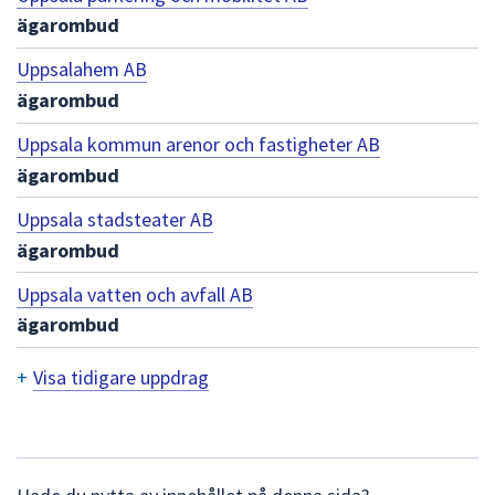
ägarombud
Uppsalahem AB
ägarombud
Uppsala kommun arenor och fastigheter AB
ägarombud
Uppsala stadsteater AB
ägarombud
Uppsala vatten och avfall AB
ägarombud
+
Visa tidigare uppdrag
T
i
d
L