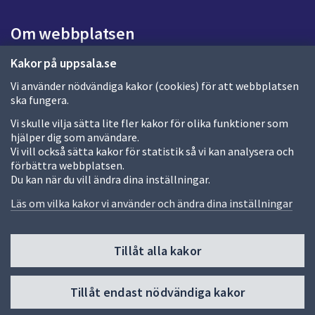
s
i
Om webbplatsen
d
a
Om webbplatsen
Kakor på uppsala.se
Vi använder nödvändiga kakor (cookies) för att webbplatsen
Allmänna handlingar och diarium
ska fungera.
Behandling av personuppgifter
Vi skulle vilja sätta lite fler kakor för olika funktioner som
hjälper dig som användare.
Kakor
Vi vill också sätta kakor för statistik så vi kan analysera och
förbättra webbplatsen.
Språk (other languages)
Du kan när du vill ändra dina inställningar.
Tillgänglighetsredogörelse
Läs om vilka kakor vi använder och ändra dina inställningar
Tillåt alla kakor
Fler sätt att följa oss
Till
Tillåt endast nödvändiga kakor
toppen