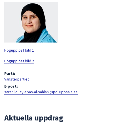
att
presenteras
under
fältet.
Använd
piltangenterna
för
Högupplöst bild 1
att
navigera
Högupplöst bild 2
mellan
Parti:
sökförslagen
Vänsterpartiet
och
E-post:
enter
sarah.louay-abas-al-sahlani@pol.uppsala.se
för
att
välja
något
Aktuella uppdrag
av