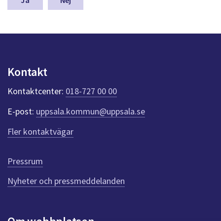
g
a
a
s
y
r
n
e
p
u
u
Kontakt
n
p
k
Kontaktcenter:
018-727 00 00
t
p
e
d
E-post:
uppsala.kommun@uppsala.se
r
f
r
Fler kontaktvägar
ö
a
r
d
g
Pressrum
e
n
Nyheter och pressmeddelanden
n
a
s
i