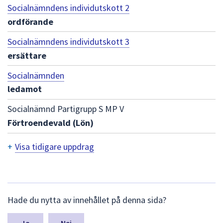
dem.
Socialnämndens individutskott 2
ordförande
Socialnämndens individutskott 3
ersättare
Socialnämnden
ledamot
Socialnämnd Partigrupp S MP V
Förtroendevald (Lön)
+
Visa tidigare uppdrag
T
i
d
L
Hade du nytta av innehållet på denna sida?
ä
i
m
n
Nej