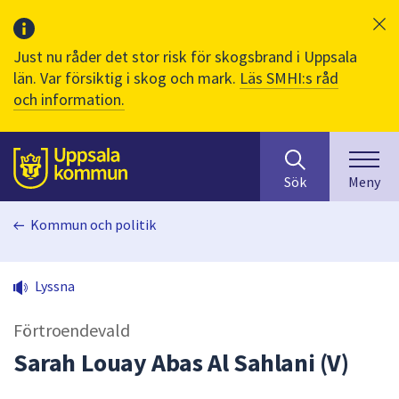
Just nu råder det stor risk för skogsbrand i Uppsala
län. Var försiktig i skog och mark.
Läs SMHI:s råd
och information.
Sök
huvudinnehåll
efter
Till sidans
Sök
Meny
innehåll
på
Kommun och politik
webbplatsen.
När
du
Lyssna
börjar
skriva
Förtroendevald
i
sökfältet
Sarah Louay Abas Al Sahlani (V)
kommer
sökförslag