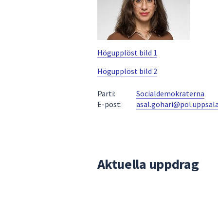
för
att
navigera
mellan
Högupplöst bild 1
sökförslagen
och
Högupplöst bild 2
enter
för
Parti:
Socialdemokraterna
att
E-post:
asal.gohari@pol.uppsala
välja
något
av
dem.
Aktuella uppdrag