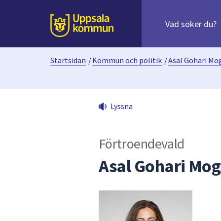
Sök
efter
huvudinnehåll
innehåll
Till sidans
på
webbplatsen.
Startsidan
/
Kommun och politik
/
Asal Gohari M
När
du
börjar
skriva
Lyssna
i
sökfältet
kommer
Förtroendevald
sökförslag
att
Asal Gohari Mo
presenteras
under
fältet.
Använd
piltangenterna