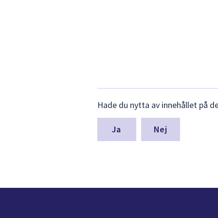
Lämna
Hade du nytta av innehållet på d
synpunkter
för
denna
Nej
sida