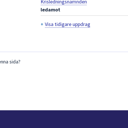
Krisledningsnämnden
ledamot
+
Visa tidigare uppdrag
Tidigare
uppdrag
enna sida?