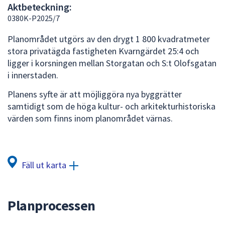
Aktbeteckning:
att
0380K-P2025/7
presenteras
under
Planområdet utgörs av den drygt 1 800 kvadratmeter
fältet.
stora privatägda fastigheten Kvarngärdet 25:4 och
Använd
ligger i korsningen mellan Storgatan och S:t Olofsgatan
piltangenterna
i innerstaden.
för
Planens syfte är att möjliggöra nya byggrätter
att
samtidigt som de höga kultur- och arkitekturhistoriska
navigera
värden som finns inom planområdet värnas.
mellan
sökförslagen
och
enter
Fäll ut karta
för
att
välja
Planprocessen
något
av