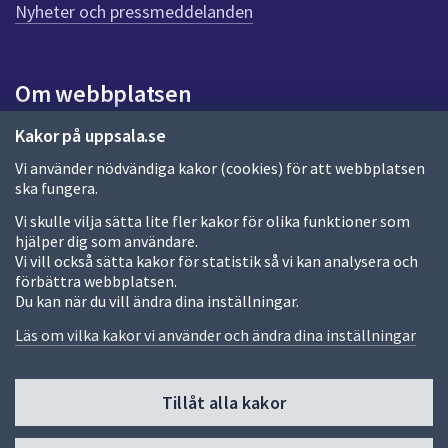
n
Nyheter och pressmeddelanden
a
s
i
Om webbplatsen
d
a
Om webbplatsen
Kakor på uppsala.se
Vi använder nödvändiga kakor (cookies) för att webbplatsen
Allmänna handlingar och diarium
ska fungera.
Behandling av personuppgifter
Vi skulle vilja sätta lite fler kakor för olika funktioner som
hjälper dig som användare.
Kakor
Vi vill också sätta kakor för statistik så vi kan analysera och
förbättra webbplatsen.
Språk (other languages)
Du kan när du vill ändra dina inställningar.
Tillgänglighetsredogörelse
Läs om vilka kakor vi använder och ändra dina inställningar
Tillåt alla kakor
Fler sätt att följa oss
Till