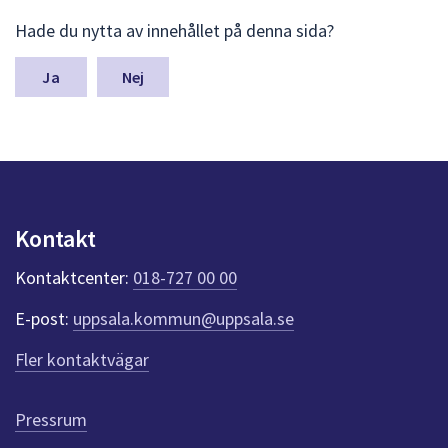
L
Hade du nytta av innehållet på denna sida?
ä
m
n
Nej
a
s
y
n
p
u
n
Kontakt
k
t
Kontaktcenter:
018-727 00 00
e
r
E-post:
uppsala.kommun@uppsala.se
f
ö
Fler kontaktvägar
r
d
e
Pressrum
n