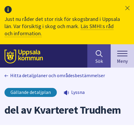
Just nu råder det stor risk för skogsbrand i Uppsala
län. Var försiktig i skog och mark.
Läs SMHI:s råd
och information.
Sök
huvudinnehåll
efter
Till sidans
Sök
Meny
innehåll
på
Hitta detaljplaner och områdesbestämmelser
webbplatsen.
När
du
Gällande detaljplan
Lyssna
börjar
skriva
del av Kvarteret Trudhem
i
sökfältet
kommer
sökförslag