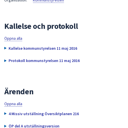
Organisation:
Kommunstyrelsen
att
presenteras
under
Kallelse och protokoll
fältet.
Använd
Öppna alla
piltangenterna
för
Kallelse kommunstyrelsen 11 maj 2016
att
navigera
Protokoll kommunstyrelsen 11 maj 2016
mellan
sökförslagen
och
enter
Ärenden
för
att
Öppna alla
välja
4 Missiv utställning Översiktplanen 216
något
av
ÖP del A utställningsversion