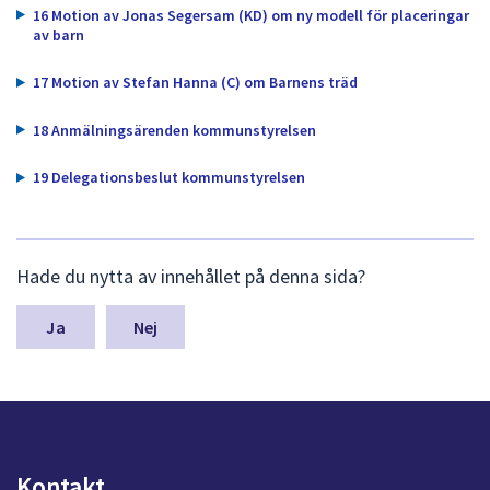
16 Motion av Jonas Segersam (KD) om ny modell för placeringar
av barn
17 Motion av Stefan Hanna (C) om Barnens träd
18 Anmälningsärenden kommunstyrelsen
19 Delegationsbeslut kommunstyrelsen
L
Hade du nytta av innehållet på denna sida?
ä
m
n
Nej
a
s
y
n
p
u
Kontakt
n