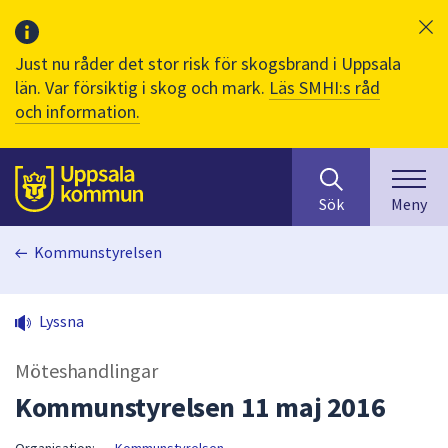
Just nu råder det stor risk för skogsbrand i Uppsala
län. Var försiktig i skog och mark.
Läs SMHI:s råd
och information.
Sök
huvudinnehåll
efter
Till sidans
Sök
Meny
innehåll
på
Kommunstyrelsen
webbplatsen.
När
du
Lyssna
börjar
skriva
Möteshandlingar
i
sökfältet
Kommunstyrelsen 11 maj 2016
kommer
sökförslag