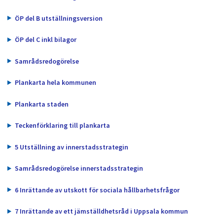
dem.
ÖP del B utställningsversion
ÖP del C inkl bilagor
Samrådsredogörelse
Plankarta hela kommunen
Plankarta staden
Teckenförklaring till plankarta
5 Utställning av innerstadsstrategin
Samrådsredogörelse innerstadsstrategin
6 Inrättande av utskott för sociala hållbarhetsfrågor
7 Inrättande av ett jämställdhetsråd i Uppsala kommun