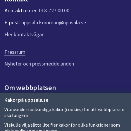
k
Kontaktcenter:
018-727 00 00
t
e
E-post:
uppsala.kommun@uppsala.se
r
f
Fler kontaktvägar
ö
r
d
Pressrum
e
n
Nyheter och pressmeddelanden
n
a
s
i
Om webbplatsen
d
a
Om webbplatsen
Kakor på uppsala.se
Vi använder nödvändiga kakor (cookies) för att webbplatsen
Allmänna handlingar och diarium
ska fungera.
Behandling av personuppgifter
Vi skulle vilja sätta lite fler kakor för olika funktioner som
hjälper dig som användare.