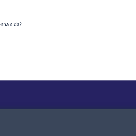
enna sida?
Om webbplatsen
Om webbplatsen