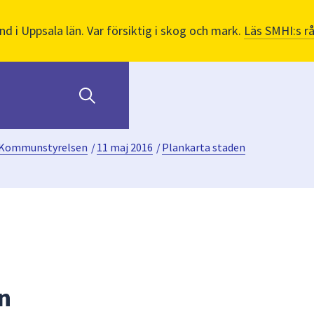
nd i Uppsala län. Var försiktig i skog och mark.
Läs SMHI:s r
Kommunstyrelsen
/
11 maj 2016
/
Plankarta staden
n