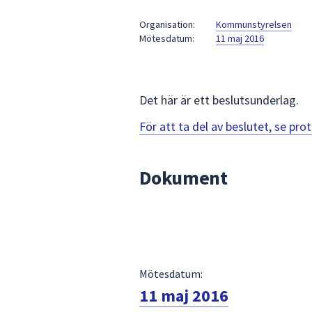
under
fältet.
Organisation:
Kommunstyrelsen
Mötesdatum:
11 maj 2016
Använd
piltangenterna
för
att
Det här är ett beslutsunderlag.
navigera
mellan
För att ta del av beslutet, se pr
sökförslagen
och
Dokument
enter
för
att
välja
något
av
Mötesdatum:
dem.
11 maj 2016