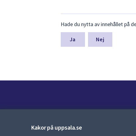
Lämna
Hade du nytta av innehållet på d
synpunkter
för
denna
Nej
sida
Kontakt
Kontaktcenter:
018-727 00 00
Kakor på uppsala.se