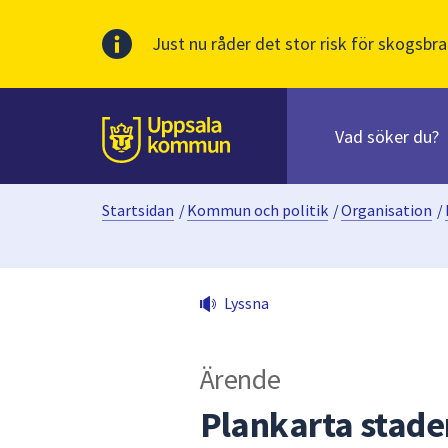
Just nu råder det stor risk för skogsbra
Sök
efter
huvudinnehåll
innehåll
Till sidans
på
webbplatsen.
Startsidan
/
Kommun och politik
/
Organisation
/
När
du
börjar
skriva
Lyssna
i
sökfältet
kommer
Ärende
sökförslag
att
Plankarta stade
presenteras