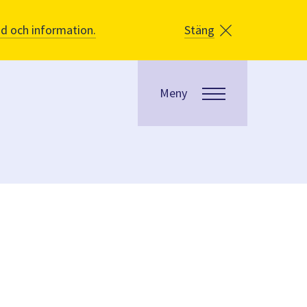
åd och information.
Stäng
Meny