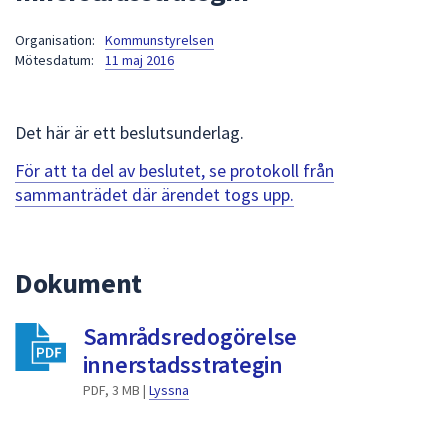
att
Organisation:
Kommunstyrelsen
presenteras
Mötesdatum:
11 maj 2016
under
fältet.
Använd
Det här är ett beslutsunderlag.
piltangenterna
för
För att ta del av beslutet, se protokoll från
att
sammanträdet där ärendet togs upp.
navigera
mellan
sökförslagen
Dokument
och
enter
Samrådsredogörelse
för
att
innerstadsstrategin
välja
PDF, 3 MB |
Lyssna
något
av