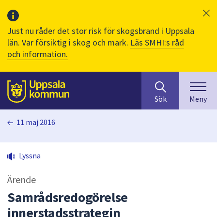
Just nu råder det stor risk för skogsbrand i Uppsala
län. Var försiktig i skog och mark.
Läs SMHI:s råd
och information.
Sök
huvudinnehåll
efter
Till sidans
Sök
Meny
innehåll
på
11 maj 2016
webbplatsen.
När
du
Lyssna
börjar
skriva
Ärende
i
sökfältet
Samrådsredogörelse
kommer
innerstadsstrategin
sökförslag