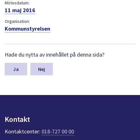
dem.
Mötesdatum:
11 maj 2016
Organisation:
Kommunstyrelsen
L
Hade du nytta av innehållet på denna sida?
ä
m
n
Nej
a
s
y
n
p
u
n
Kontakt
k
t
Kontaktcenter:
018-727 00 00
e