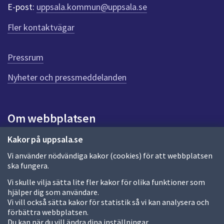
r
E-post:
uppsala.kommun@uppsala.se
f
ö
Fler kontaktvägar
r
d
e
Pressrum
n
n
Nyheter och pressmeddelanden
a
s
i
Om webbplatsen
d
a
Om webbplatsen
Kakor på uppsala.se
Vi använder nödvändiga kakor (cookies) för att webbplatsen
Allmänna handlingar och diarium
ska fungera.
Behandling av personuppgifter
Vi skulle vilja sätta lite fler kakor för olika funktioner som
hjälper dig som användare.
Kakor
Vi vill också sätta kakor för statistik så vi kan analysera och
förbättra webbplatsen.
Språk (other languages)
Du kan när du vill ändra dina inställningar.