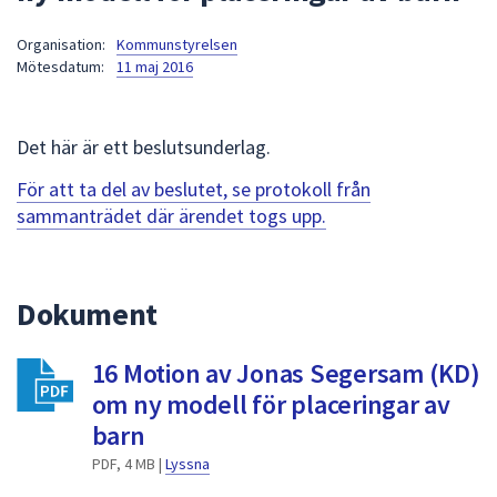
att
Organisation:
Kommunstyrelsen
presenteras
Mötesdatum:
11 maj 2016
under
fältet.
Använd
Det här är ett beslutsunderlag.
piltangenterna
för
För att ta del av beslutet, se protokoll från
att
sammanträdet där ärendet togs upp.
navigera
mellan
sökförslagen
Dokument
och
enter
16 Motion av Jonas Segersam (KD)
för
att
om ny modell för placeringar av
välja
barn
något
PDF, 4 MB |
Lyssna
av