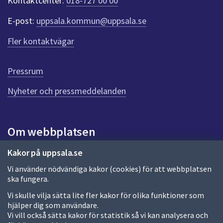
Kontaktcenter:
018-727 00 00
e
r
E-post:
uppsala.kommun@uppsala.se
f
ö
Fler kontaktvägar
r
d
e
Pressrum
n
n
Nyheter och pressmeddelanden
a
s
i
Om webbplatsen
d
a
Om webbplatsen
Kakor på uppsala.se
Vi använder nödvändiga kakor (cookies) för att webbplatsen
Allmänna handlingar och diarium
ska fungera.
Behandling av personuppgifter
Vi skulle vilja sätta lite fler kakor för olika funktioner som
hjälper dig som användare.
Kakor
Vi vill också sätta kakor för statistik så vi kan analysera och