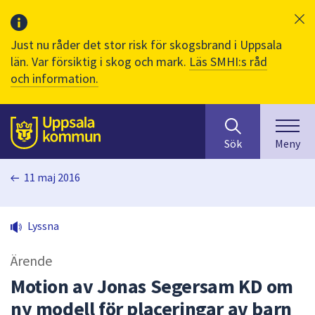
Just nu råder det stor risk för skogsbrand i Uppsala
län. Var försiktig i skog och mark.
Läs SMHI:s råd
och information.
Sök
huvudinnehåll
efter
Till sidans
Sök
Meny
innehåll
på
11 maj 2016
webbplatsen.
När
du
Lyssna
börjar
skriva
Ärende
i
sökfältet
Motion av Jonas Segersam KD om
kommer
ny modell för placeringar av barn
sökförslag