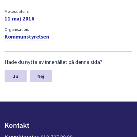
dem.
Mötesdatum:
11 maj 2016
Organisation:
Kommunstyrelsen
L
Hade du nytta av innehållet på denna sida?
ä
m
n
Nej
a
s
y
n
p
u
n
Kontakt
k
t