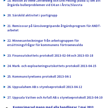
18. Motion av Irene Zetterberg och Erik Pelling (båda S) om att
åtgärda bullerproblemen vid E4:an i Årsta/Slavsta
20. Särskild aktivitet i partigrupp
21. Remissvar på länsövergripande åtgärdsprogram för ANDT-
arbetet
22. Minnesanteckningar från arbetsgruppen för
ersättningsfrågor för kommunens förtroenevalda
23. Finansutskottets protokoll 2013-02-04 och 2013-03-18
24. Mark- och exploateringsutskottets protokoll 2013-04-15
25. Kommunstyrelsens protokoll 2013-04-1
26. Uppsalahem AB:s styrelseprotokoll 2013-04-12
27. Uppsala Vatten och Avfall AB:s styrelseprotokoll 2013-04-10
Komprimerad mapp med alla handlingar 7 maj 2013