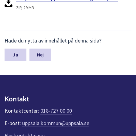
ZIP, 29 MB
L
Hade du nytta av innehållet på denna sida?
ä
m
n
Nej
a
s
y
n
p
u
Kontakt
n
k
Kontaktcenter:
018-727 00 00
t
e
E-post:
uppsala.kommun@uppsala.se
r
f
Fler kontaktvägar