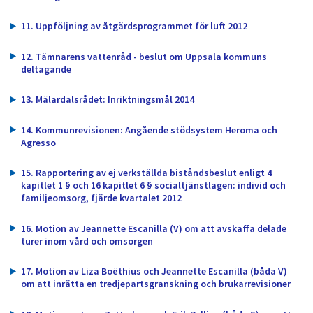
11. Uppföljning av åtgärdsprogrammet för luft 2012
12. Tämnarens vattenråd - beslut om Uppsala kommuns
deltagande
13. Mälardalsrådet: Inriktningsmål 2014
14. Kommunrevisionen: Angående stödsystem Heroma och
Agresso
15. Rapportering av ej verkställda biståndsbeslut enligt 4
kapitlet 1 § och 16 kapitlet 6 § socialtjänstlagen: individ och
familjeomsorg, fjärde kvartalet 2012
16. Motion av Jeannette Escanilla (V) om att avskaffa delade
turer inom vård och omsorgen
17. Motion av Liza Boëthius och Jeannette Escanilla (båda V)
om att inrätta en tredjepartsgranskning och brukarrevisioner