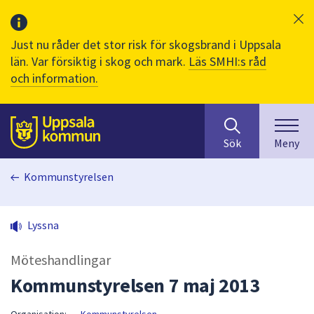
Just nu råder det stor risk för skogsbrand i Uppsala
län. Var försiktig i skog och mark.
Läs SMHI:s råd
och information.
Sök
huvudinnehåll
efter
Till sidans
Sök
Meny
innehåll
på
Kommunstyrelsen
webbplatsen.
När
du
Lyssna
börjar
skriva
Möteshandlingar
i
sökfältet
Kommunstyrelsen 7 maj 2013
kommer
sökförslag