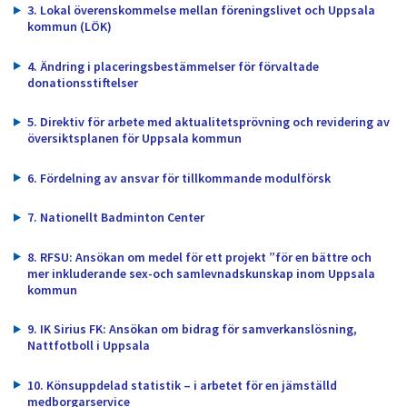
dem.
3. Lokal överenskommelse mellan föreningslivet och Uppsala
kommun (LÖK)
4. Ändring i placeringsbestämmelser för förvaltade
donationsstiftelser
5. Direktiv för arbete med aktualitetsprövning och revidering av
översiktsplanen för Uppsala kommun
6. Fördelning av ansvar för tillkommande modulförsk
7. Nationellt Badminton Center
8. RFSU: Ansökan om medel för ett projekt ”för en bättre och
mer inkluderande sex-och samlevnadskunskap inom Uppsala
kommun
9. IK Sirius FK: Ansökan om bidrag för samverkanslösning,
Nattfotboll i Uppsala
10. Könsuppdelad statistik – i arbetet för en jämställd
medborgarservice