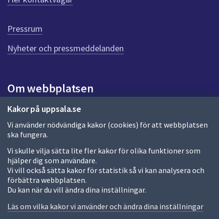
ö
r
d
Pressrum
e
n
Nyheter och pressmeddelanden
n
a
s
i
Om webbplatsen
d
a
Om webbplatsen
Kakor på uppsala.se
Vi använder nödvändiga kakor (cookies) för att webbplatsen
Allmänna handlingar och diarium
ska fungera.
Behandling av personuppgifter
Vi skulle vilja sätta lite fler kakor för olika funktioner som
hjälper dig som användare.
Kakor
Vi vill också sätta kakor för statistik så vi kan analysera och
förbättra webbplatsen.
Språk (other languages)
Du kan när du vill ändra dina inställningar.
Tillgänglighetsredogörelse
Läs om vilka kakor vi använder och ändra dina inställningar