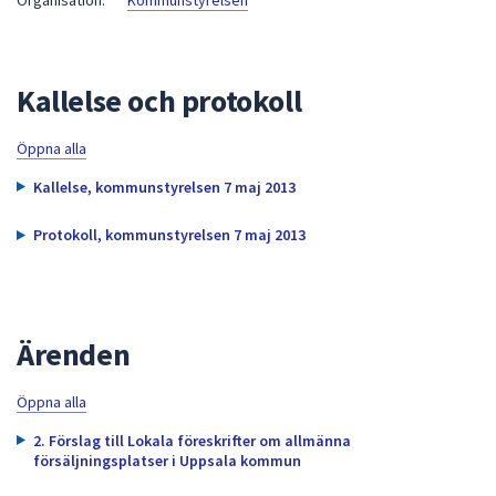
Organisation:
Kommunstyrelsen
att
presenteras
under
Kallelse och protokoll
fältet.
Använd
Öppna alla
piltangenterna
för
Kallelse, kommunstyrelsen 7 maj 2013
att
navigera
Protokoll, kommunstyrelsen 7 maj 2013
mellan
sökförslagen
och
enter
Ärenden
för
att
Öppna alla
välja
2. Förslag till Lokala föreskrifter om allmänna
något
försäljningsplatser i Uppsala kommun
av