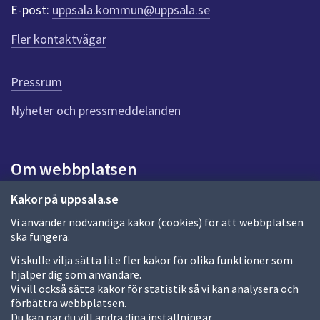
r
E-post:
uppsala.kommun@uppsala.se
f
ö
Fler kontaktvägar
r
d
e
Pressrum
n
n
Nyheter och pressmeddelanden
a
s
i
Om webbplatsen
d
a
Om webbplatsen
Kakor på uppsala.se
Vi använder nödvändiga kakor (cookies) för att webbplatsen
Allmänna handlingar och diarium
ska fungera.
Behandling av personuppgifter
Vi skulle vilja sätta lite fler kakor för olika funktioner som
hjälper dig som användare.
Kakor
Vi vill också sätta kakor för statistik så vi kan analysera och
förbättra webbplatsen.
Språk (other languages)
Du kan när du vill ändra dina inställningar.