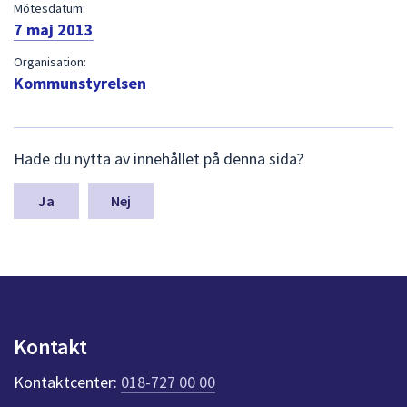
dem.
Mötesdatum:
7 maj 2013
Organisation:
Kommunstyrelsen
L
Hade du nytta av innehållet på denna sida?
ä
m
n
Nej
a
s
y
n
p
u
n
Kontakt
k
t
Kontaktcenter:
018-727 00 00
e