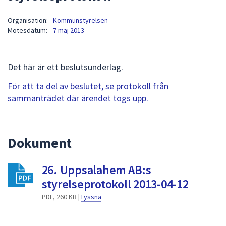
att
Organisation:
Kommunstyrelsen
presenteras
Mötesdatum:
7 maj 2013
under
fältet.
Använd
Det här är ett beslutsunderlag.
piltangenterna
för
För att ta del av beslutet, se protokoll från
att
sammanträdet där ärendet togs upp.
navigera
mellan
sökförslagen
Dokument
och
enter
26. Uppsalahem AB:s
för
att
styrelseprotokoll 2013-04-12
välja
PDF, 260 KB |
Lyssna
något
av