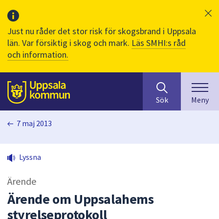
Just nu råder det stor risk för skogsbrand i Uppsala
län. Var försiktig i skog och mark.
Läs SMHI:s råd
och information.
Sök
huvudinnehåll
efter
Till sidans
Sök
Meny
innehåll
på
7 maj 2013
webbplatsen.
När
du
Lyssna
börjar
skriva
Ärende
i
sökfältet
Ärende om Uppsalahems
kommer
styrelseprotokoll
sökförslag