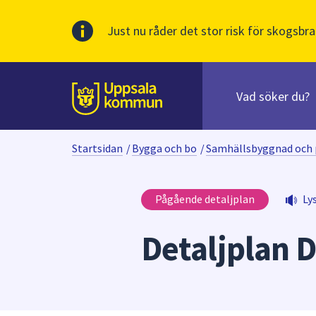
Just nu råder det stor risk för skogsbra
Sök
efter
huvudinnehåll
innehåll
Till sidans
på
webbplatsen.
Startsidan
/
Bygga och bo
/
Samhällsbyggnad och 
När
du
börjar
Pågående detaljplan
Ly
skriva
i
Detaljplan 
sökfältet
kommer
sökförslag
att
presenteras