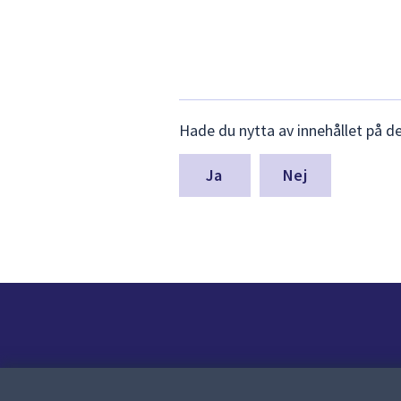
Lämna
Hade du nytta av innehållet på d
synpunkter
för
denna
Nej
sida
Kontakt