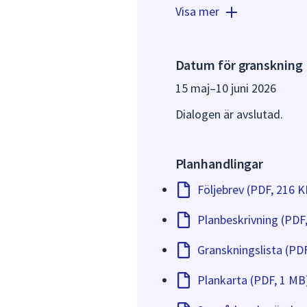
byggnadsnämnden. Den so
Visa mer
normalt sett inte heller 
antas medföra betydande 
anläggningar enligt Plan- 
Datum för granskning
att överklaga även om man
och bygglagen 13 kapitel 1
15 maj
–
10 juni 2026
Efter granskningstiden 
Dialogen är avslutad.
kallat granskningsutlåtan
Planhandlingar
Följebrev (PDF, 216 K
Planbeskrivning (PDF
Granskningslista (PD
Plankarta (PDF, 1 MB