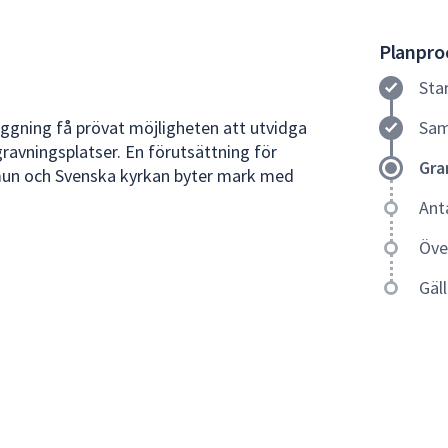
Planproc
Sta
äggning få prövat möjligheten att utvidga
Sam
avningsplatser. En förutsättning för
Gra
mun och Svenska kyrkan byter mark med
Ant
Öve
Gäl