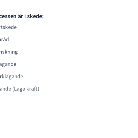
Granskning
essen är i skede:
rtskede
råd
nskning
agande
rklagande
lande (Laga kraft)