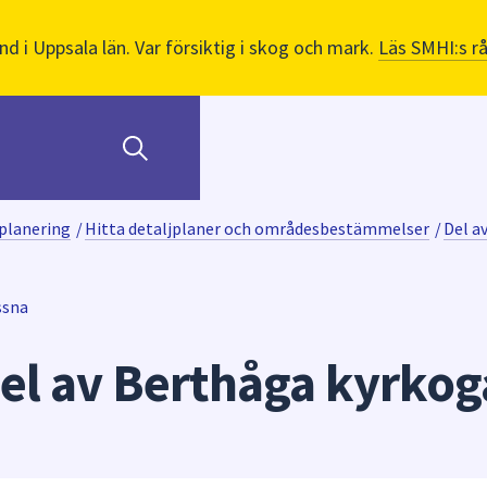
nd i Uppsala län. Var försiktig i skog och mark.
Läs SMHI:s r
planering
/
Hitta detaljplaner och områdesbestämmelser
/
Del a
ssna
Del av Berthåga kyrkog