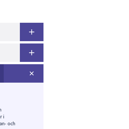
n
 i
lan- och