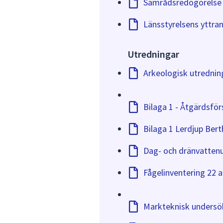
Samrådsredogörelse 
Länsstyrelsens yttra
Utredningar
Arkeologisk utredning
Bilaga 1 - Åtgärdsför
Bilaga 1 Lerdjup Bert
Dag- och dränvatten
Fågelinventering 22 
Markteknisk undersök