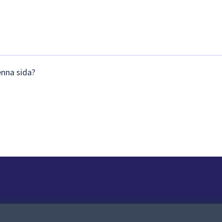
enna sida?
Om webbplatsen