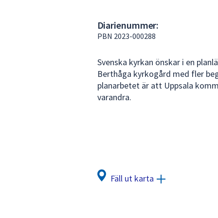
under
fältet.
Diarienummer:
Använd
PBN 2023-000288
piltangenterna
för
Svenska kyrkan önskar i en planl
att
Berthåga kyrkogård med fler begr
navigera
planarbetet är att Uppsala kom
mellan
varandra.
sökförslagen
och
enter
för
att
välja
något
Fäll ut karta
av
dem.