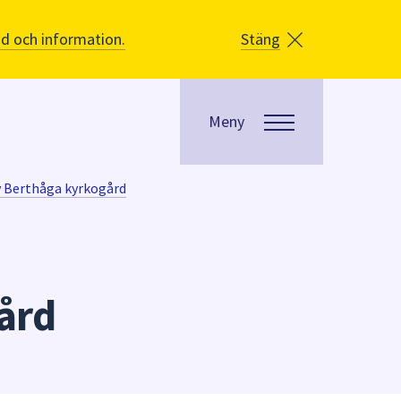
åd och information.
Stäng
Meny
v Berthåga kyrkogård
ård