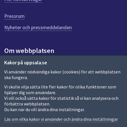
r
d
e
Pressrum
n
n
Nyheter och pressmeddelanden
a
s
i
Om webbplatsen
d
a
Om webbplatsen
Kakor på uppsala.se
Vi använder nödvändiga kakor (cookies) för att webbplatsen
Allmänna handlingar och diarium
ska fungera.
Behandling av personuppgifter
Vi skulle vilja sätta lite fler kakor för olika funktioner som
hjälper dig som användare.
Kakor
Vi vill också sätta kakor för statistik så vi kan analysera och
förbättra webbplatsen.
Språk (other languages)
Du kan när du vill ändra dina inställningar.
Tillgänglighetsredogörelse
Läs om vilka kakor vi använder och ändra dina inställningar