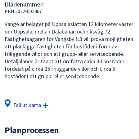
Diarienummer:
att
PBN 2022-002467
presenteras
under
Vänge är beläget på Uppsalaslätten 12 kilometer väster
fältet.
om Uppsala, mellan Dalabanan och riksväg 72.
Använd
Fastighetsägaren för Vangsby 1:3 vill pröva möjligheten
piltangenterna
att planlägga fastigheten för bostäder i form av
för
friliggande villor och ett grupp- eller serviceboende.
att
Detaljplanen är tänkt att omfatta cirka 30 bostäder
navigera
fördelat på cirka 25 friliggande villor och cirka 5
mellan
bostäder i ett grupp- eller serviceboende.
sökförslagen
och
enter
för
Fäll ut karta
att
välja
något
Planprocessen
av