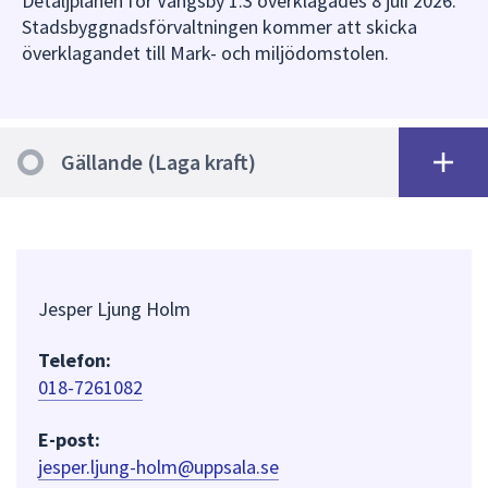
Detaljplanen för Vangsby 1:3 överklagades 8 juli 2026.
Stadsbyggnadsförvaltningen kommer att skicka
överklagandet till Mark- och miljödomstolen.
Gällande (Laga kraft)
Jesper Ljung Holm
Telefon:
018-7261082
E-post:
jesper.ljung-holm@uppsala.se