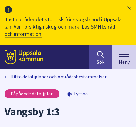
Just nu råder det stor risk för skogsbrand i Uppsala
län. Var försiktig i skog och mark.
Läs SMHI:s råd
och information.
Sök
huvudinnehåll
efter
Till sidans
Sök
Meny
innehåll
på
Hitta detaljplaner och områdesbestämmelser
webbplatsen.
När
du
Pågående detaljplan
Lyssna
börjar
skriva
Vangsby 1:3
i
sökfältet
kommer
sökförslag