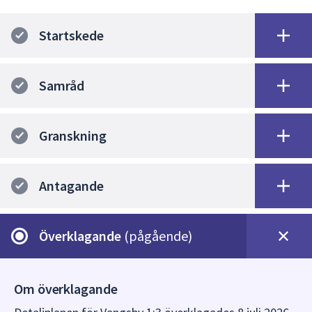
dem.
Startskede
Samråd
Granskning
Antagande
Överklagande
(pågående)
Om överklagande