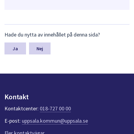
L
Hade du nytta av innehållet på denna sida?
ä
m
n
Nej
a
s
y
n
p
u
n
Kontakt
k
t
Kontaktcenter:
018-727 00 00
e
r
E-post:
uppsala.kommun@uppsala.se
f
ö
Fler kontaktvägar