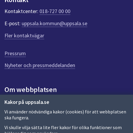
k
t
Kontaktcenter:
018-727 00 00
e
r
E-post:
uppsala.kommun@uppsala.se
f
ö
Fler kontaktvägar
r
d
e
Pressrum
n
n
Nyheter och pressmeddelanden
a
s
i
Om webbplatsen
d
a
Om webbplatsen
Kakor på uppsala.se
Vi använder nödvändiga kakor (cookies) för att webbplatsen
Allmänna handlingar och diarium
ska fungera.
Behandling av personuppgifter
Vi skulle vilja sätta lite fler kakor för olika funktioner som