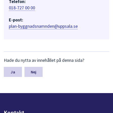
Telefon:
018-727 00 00
E-post:
plan-byggnadsnamnden@uppsala.se
L
Hade du nytta av innehållet på denna sida?
ä
m
n
Nej
a
s
y
n
p
u
n
Kontakt