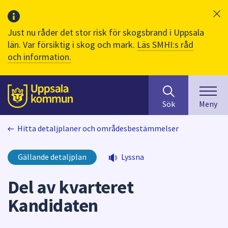
Just nu råder det stor risk för skogsbrand i Uppsala
län. Var försiktig i skog och mark.
Läs SMHI:s råd
och information.
Sök
huvudinnehåll
efter
Till sidans
Sök
Meny
innehåll
på
Hitta detaljplaner och områdesbestämmelser
webbplatsen.
När
du
Gällande detaljplan
Lyssna
börjar
skriva
Del av kvarteret
i
Kandidaten
sökfältet
kommer
sökförslag