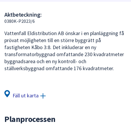
att
presenteras
Aktbeteckning:
under
0380K-P2023/6
fältet.
Vattenfall Eldistribution AB önskar i en planläggning få
Använd
prövat möjligheten till en större byggrätt på
piltangenterna
fastigheten Kåbo 3:8. Det inkluderar en ny
för
transformatorbyggnad omfattande 230 kvadratmeter
att
byggnadsarea och en ny kontroll- och
navigera
ställverksbyggnad omfattande 176 kvadratmeter.
mellan
sökförslagen
och
enter
Fäll ut karta
för
att
välja
Planprocessen
något
av