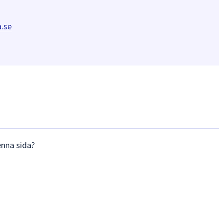
.se
enna sida?