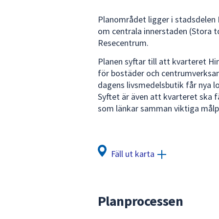
för
Planområdet ligger i stadsdelen 
att
om centrala innerstaden (Stora t
navigera
Resecentrum.
mellan
sökförslagen
Planen syftar till att kvarteret 
och
för bostäder och centrumverksam
enter
dagens livsmedelsbutik får nya lo
för
Syftet är även att kvarteret ska 
att
som länkar samman viktiga målpu
välja
något
av
dem.
Fäll ut karta
Planprocessen