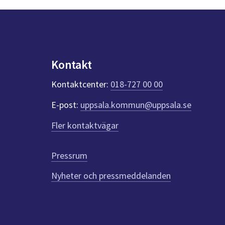
Kontakt
Kontaktcenter:
018-727 00 00
E-post:
uppsala.kommun@uppsala.se
Fler kontaktvägar
Pressrum
Nyheter och pressmeddelanden
Till
toppen
av