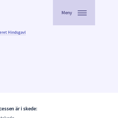
Meny
eret Hindsgavl
Gällande
essen är i skede:
(Laga
rtskede