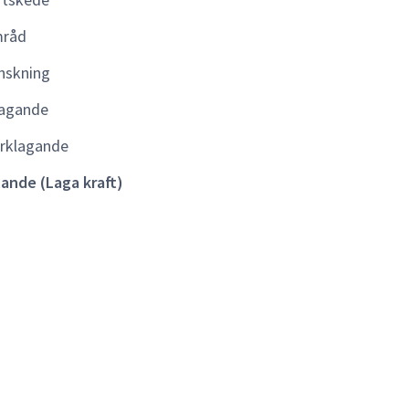
kraft)
råd
nskning
agande
rklagande
lande (Laga kraft)