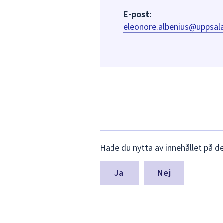
E-post:
eleonore.albenius@uppsala
Lämna
Hade du nytta av innehållet på d
synpunkter
för
denna
Nej
sida