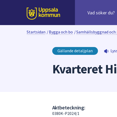
Sök
efter
huvudinnehåll
innehåll
Till sidans
på
webbplatsen.
Startsidan
/
Bygga och bo
/
Samhällsbyggnad och 
När
du
börjar
Gällande detaljplan
Lys
skriva
i
Kvarteret H
sökfältet
kommer
sökförslag
att
presenteras
under
fältet.
Aktbeteckning:
Använd
0380K-P2024/1
piltangenterna