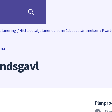
planering
/
Hitta detaljplaner och områdesbestämmelser
/
Kvart
sna
indsgavl
Planproc
Sta