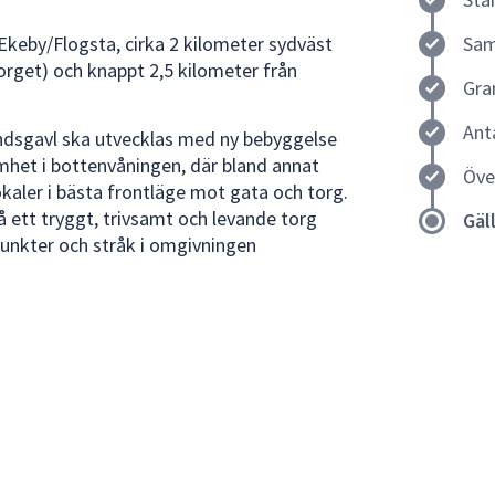
Ekeby/Flogsta, cirka 2 kilometer sydväst
Sam
orget) och knappt 2,5 kilometer från
Gra
Ant
Hindsgavl ska utvecklas med ny bebyggelse
het i bottenvåningen, där bland annat
Öve
kaler i bästa frontläge mot gata och torg.
få ett tryggt, trivsamt och levande torg
Gäl
nkter och stråk i omgivningen