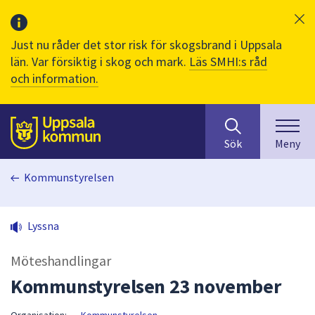
Just nu råder det stor risk för skogsbrand i Uppsala
län. Var försiktig i skog och mark.
Läs SMHI:s råd
och information.
Sök
huvudinnehåll
efter
Till sidans
Sök
Meny
innehåll
på
Kommunstyrelsen
webbplatsen.
När
du
Lyssna
börjar
skriva
Möteshandlingar
i
sökfältet
Kommunstyrelsen 23 november
kommer
sökförslag