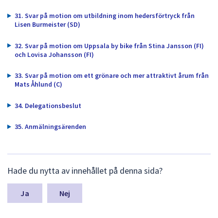
31. Svar på motion om utbildning inom hedersförtryck från
Lisen Burmeister (SD)
32. Svar på motion om Uppsala by bike från Stina Jansson (FI)
och Lovisa Johansson (FI)
33. Svar på motion om ett grönare och mer attraktivt årum från
Mats Åhlund (C)
34. Delegationsbeslut
35. Anmälningsärenden
L
Hade du nytta av innehållet på denna sida?
ä
m
n
Nej
a
s