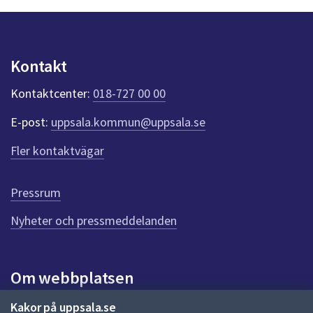
y
n
p
u
Kontakt
n
k
Kontaktcenter:
018-727 00 00
t
e
E-post:
uppsala.kommun@uppsala.se
r
f
Fler kontaktvägar
ö
r
d
Pressrum
e
n
Nyheter och pressmeddelanden
n
a
s
i
Om webbplatsen
d
a
Om webbplatsen
Kakor på uppsala.se