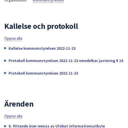
Organisation:
Kommunstyrelsen
att
presenteras
under
Kallelse och protokoll
fältet.
Använd
Öppna alla
piltangenterna
för
Kallelse kommunstyrelsen 2022-11-23
att
navigera
Protokoll kommunstyrelsen 2022-11-23 omedelbar justering § 10
mellan
Protokoll kommunstyrelsen 2022-11-23
sökförslagen
och
enter
för
Ärenden
att
välja
något
Öppna alla
av
6. Yttrande över remiss av Utökat informationsutbyte