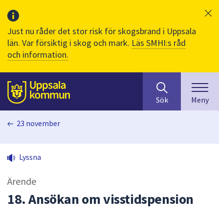
Just nu råder det stor risk för skogsbrand i Uppsala
län. Var försiktig i skog och mark.
Läs SMHI:s råd
och information.
Sök
huvudinnehåll
efter
Till sidans
Sök
Meny
innehåll
på
23 november
webbplatsen.
När
du
Lyssna
börjar
skriva
Ärende
i
sökfältet
18. Ansökan om visstidspension
kommer
sökförslag