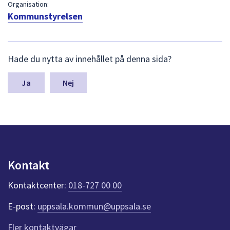
dem.
Organisation:
Kommunstyrelsen
L
Hade du nytta av innehållet på denna sida?
ä
m
n
Nej
a
s
y
n
p
u
n
Kontakt
k
t
Kontaktcenter:
018-727 00 00
e
r
E-post:
uppsala.kommun@uppsala.se
f
ö
Fler kontaktvägar