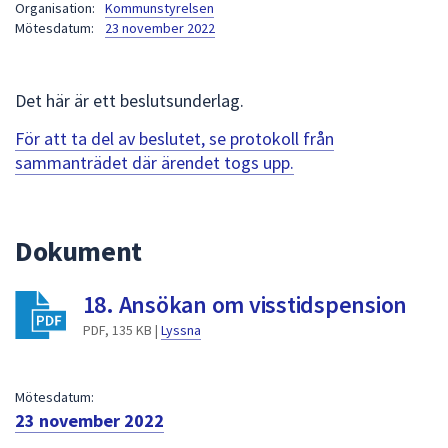
Organisation:
Kommunstyrelsen
att
Mötesdatum:
23 november 2022
presenteras
under
fältet.
Det här är ett beslutsunderlag.
Använd
För att ta del av beslutet, se protokoll från
piltangenterna
sammanträdet där ärendet togs upp.
för
att
navigera
mellan
Dokument
sökförslagen
och
18. Ansökan om visstidspension
enter
PDF, 135 KB |
Lyssna
för
att
välja
Mötesdatum:
något
23 november 2022
av