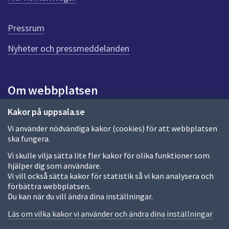
r
d
e
Pressrum
n
n
Nyheter och pressmeddelanden
a
s
i
Om webbplatsen
d
a
Om webbplatsen
Kakor på uppsala.se
Vi använder nödvändiga kakor (cookies) för att webbplatsen
Allmänna handlingar och diarium
ska fungera.
Behandling av personuppgifter
Vi skulle vilja sätta lite fler kakor för olika funktioner som
hjälper dig som användare.
Kakor
Vi vill också sätta kakor för statistik så vi kan analysera och
förbättra webbplatsen.
Språk (other languages)
Du kan när du vill ändra dina inställningar.
Tillgänglighetsredogörelse
Läs om vilka kakor vi använder och ändra dina inställningar