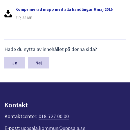
Komprimerad mapp med alla handlingar 6 maj 2015
ZIP, 38 MB
L
Hade du nytta av innehållet på denna sida?
ä
m
n
Nej
a
s
y
n
p
u
Kontakt
n
k
Kontaktcenter:
018-727 00 00
t
e
E-post:
uppsala.kommun@uppsala.se
r