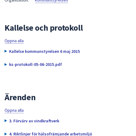
Organisation:
Kommunstyrelsen
att
presenteras
under
Kallelse och protokoll
fältet.
Använd
Öppna alla
piltangenterna
för
Kallelse kommunstyrelsen 6 maj 2015
att
navigera
ks-protokoll-05-06-2015.pdf
mellan
sökförslagen
och
enter
Ärenden
för
att
Öppna alla
välja
3. Förvärv av vindkraftverk
något
av
4. Riktlinjer för hälsofrämjande arbetsmiljö