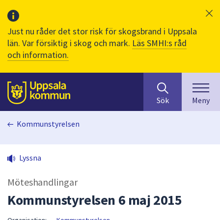
Just nu råder det stor risk för skogsbrand i Uppsala
län. Var försiktig i skog och mark.
Läs SMHI:s råd
och information.
Sök
huvudinnehåll
efter
Till sidans
Sök
Meny
innehåll
på
Kommunstyrelsen
webbplatsen.
När
du
Lyssna
börjar
skriva
Möteshandlingar
i
sökfältet
Kommunstyrelsen 6 maj 2015
kommer
sökförslag