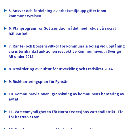
dem.
5. Ansvar och fördelning av arbetsmiljöuppgifter inom
kommunstyrelsen
6. Planprogram för Gottsundaområdet med fokus på social
hållbarhet
7. Ränte- och borgensvillkor för kommunala bolag vid upplåning
via internbanksfunktionen respektive Kommuninvest i Sverige
AB under 2015
8. Utvärdering av Kultur för utveckling och Fredsåret 2014
9. Riskhanteringsplan för Fyrisån
10. Kommunrevisionen: granskning av kommunens hantering av
avtal
11. Vattenmyndigheten för Norra Östersjöns vattendistrikt: Tid
för bättre vatten