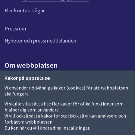
f
Fler kontaktvägar
ö
r
d
Pressrum
e
n
Nyheter och pressmeddelanden
n
a
s
i
Om webbplatsen
d
a
Om webbplatsen
Kakor på uppsala.se
Vi använder nödvändiga kakor (cookies) för att webbplatsen
Allmänna handlingar och diarium
ska fungera.
Behandling av personuppgifter
Vi skulle vilja sätta lite fler kakor för olika funktioner som
hjälper dig som användare.
Kakor
Vi vill också sätta kakor för statistik så vi kan analysera och
förbättra webbplatsen.
Språk (other languages)
Du kan när du vill ändra dina inställningar.