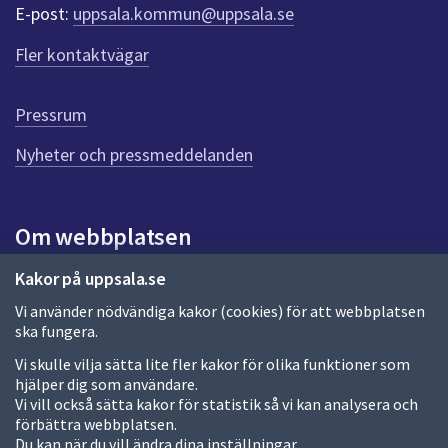
r
E-post:
uppsala.kommun@uppsala.se
f
ö
Fler kontaktvägar
r
d
e
Pressrum
n
n
Nyheter och pressmeddelanden
a
s
i
Om webbplatsen
d
a
Om webbplatsen
Kakor på uppsala.se
Vi använder nödvändiga kakor (cookies) för att webbplatsen
Allmänna handlingar och diarium
ska fungera.
Behandling av personuppgifter
Vi skulle vilja sätta lite fler kakor för olika funktioner som
hjälper dig som användare.
Kakor
Vi vill också sätta kakor för statistik så vi kan analysera och
förbättra webbplatsen.
Språk (other languages)
Du kan när du vill ändra dina inställningar.