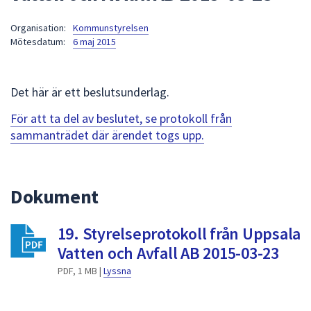
att
Organisation:
Kommunstyrelsen
presenteras
Mötesdatum:
6 maj 2015
under
fältet.
Använd
Det här är ett beslutsunderlag.
piltangenterna
för
För att ta del av beslutet, se protokoll från
att
sammanträdet där ärendet togs upp.
navigera
mellan
sökförslagen
Dokument
och
enter
19. Styrelseprotokoll från Uppsala
för
att
Vatten och Avfall AB 2015-03-23
välja
PDF, 1 MB |
Lyssna
något
av