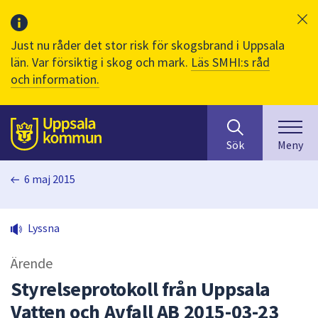
Just nu råder det stor risk för skogsbrand i Uppsala
län. Var försiktig i skog och mark.
Läs SMHI:s råd
och information.
Sök
huvudinnehåll
efter
Till sidans
Sök
Meny
innehåll
på
6 maj 2015
webbplatsen.
När
du
Lyssna
börjar
skriva
Ärende
i
sökfältet
Styrelseprotokoll från Uppsala
kommer
Vatten och Avfall AB 2015-03-23
sökförslag