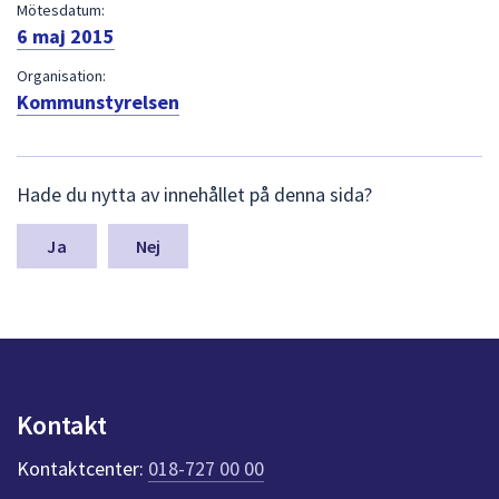
dem.
Mötesdatum:
6 maj 2015
Organisation:
Kommunstyrelsen
L
Hade du nytta av innehållet på denna sida?
ä
m
n
Nej
a
s
y
n
p
u
n
Kontakt
k
t
Kontaktcenter:
018-727 00 00
e