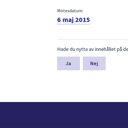
Mötesdatum:
6 maj 2015
Lämna
Hade du nytta av innehållet på d
synpunkter
för
denna
Nej
sida