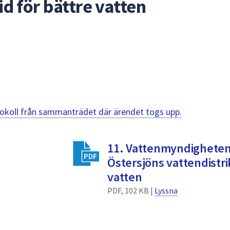
id för bättre vatten
otokoll från sammanträdet där ärendet togs upp.
11. Vattenmyndigheten
Östersjöns vattendistrik
vatten
PDF, 102 KB |
Lyssna