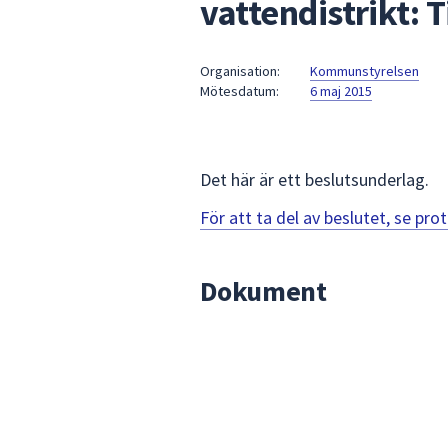
vattendistrikt: T
under
fältet.
Använd
Organisation:
Kommunstyrelsen
piltangenterna
Mötesdatum:
6 maj 2015
för
att
navigera
mellan
Det här är ett beslutsunderlag.
sökförslagen
För att ta del av beslutet, se pr
och
enter
för
Dokument
att
välja
något
av
dem.