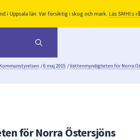
nd i Uppsala län. Var försiktig i skog och mark.
Läs SMHI:s r
Kommunstyrelsen
/
6 maj 2015
/
Vattenmyndigheten för Norra Öste
en för Norra Östersjöns