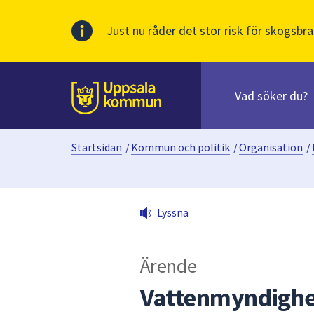
Just nu råder det stor risk för skogsbra
Sök
efter
huvudinnehåll
innehåll
Till sidans
på
webbplatsen.
Startsidan
/
Kommun och politik
/
Organisation
/
När
du
börjar
skriva
Lyssna
i
sökfältet
kommer
Ärende
sökförslag
att
Vattenmyndighet
presenteras