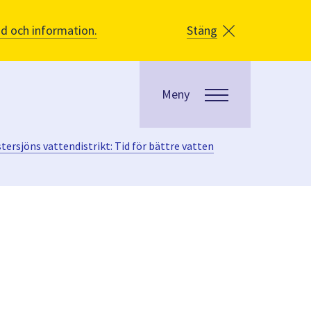
åd och information.
Stäng
Meny
rsjöns vattendistrikt: Tid för bättre vatten