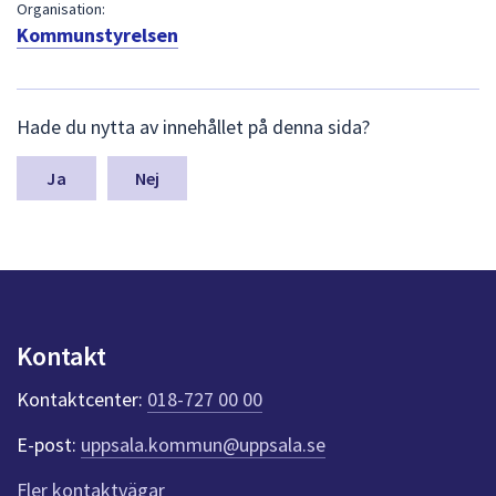
dem.
Organisation:
Kommunstyrelsen
L
Hade du nytta av innehållet på denna sida?
ä
m
n
Nej
a
s
y
n
p
u
n
Kontakt
k
t
Kontaktcenter:
018-727 00 00
e
r
E-post:
uppsala.kommun@uppsala.se
f
ö
Fler kontaktvägar