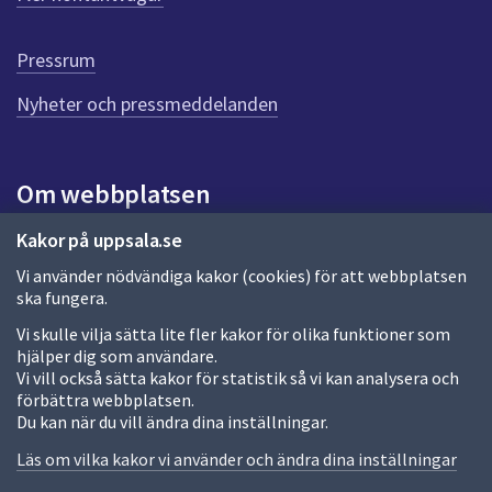
r
d
e
Pressrum
n
n
Nyheter och pressmeddelanden
a
s
i
Om webbplatsen
d
a
Om webbplatsen
Kakor på uppsala.se
Vi använder nödvändiga kakor (cookies) för att webbplatsen
Allmänna handlingar och diarium
ska fungera.
Behandling av personuppgifter
Vi skulle vilja sätta lite fler kakor för olika funktioner som
hjälper dig som användare.
Kakor
Vi vill också sätta kakor för statistik så vi kan analysera och
förbättra webbplatsen.
Språk (other languages)
Du kan när du vill ändra dina inställningar.
Tillgänglighetsredogörelse
Läs om vilka kakor vi använder och ändra dina inställningar