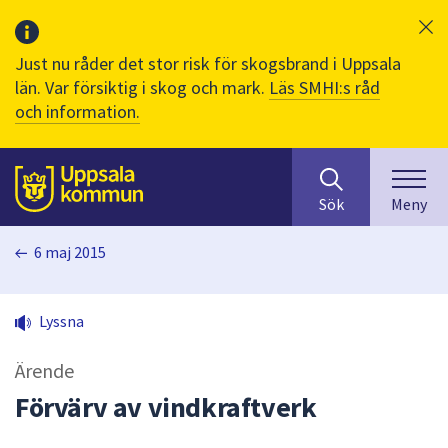
Just nu råder det stor risk för skogsbrand i Uppsala
län. Var försiktig i skog och mark.
Läs SMHI:s råd
och information.
Sök
huvudinnehåll
efter
Till sidans
Sök
Meny
innehåll
på
6 maj 2015
webbplatsen.
När
du
Lyssna
börjar
skriva
Ärende
i
sökfältet
Förvärv av vindkraftverk
kommer
sökförslag