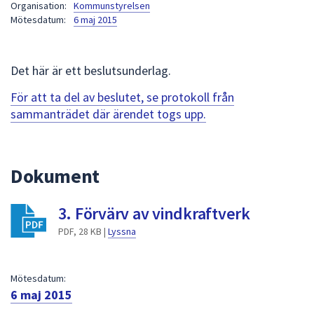
Organisation:
Kommunstyrelsen
att
Mötesdatum:
6 maj 2015
presenteras
under
fältet.
Det här är ett beslutsunderlag.
Använd
För att ta del av beslutet, se protokoll från
piltangenterna
sammanträdet där ärendet togs upp.
för
att
navigera
mellan
Dokument
sökförslagen
och
3. Förvärv av vindkraftverk
enter
PDF, 28 KB |
Lyssna
för
att
välja
Mötesdatum:
något
6 maj 2015
av