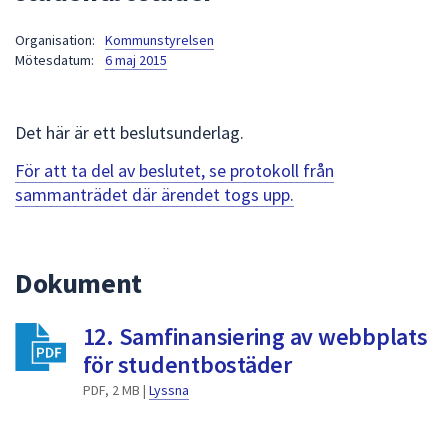
att
Organisation:
Kommunstyrelsen
presenteras
Mötesdatum:
6 maj 2015
under
fältet.
Använd
Det här är ett beslutsunderlag.
piltangenterna
för
För att ta del av beslutet, se protokoll från
att
sammanträdet där ärendet togs upp.
navigera
mellan
sökförslagen
Dokument
och
enter
12. Samfinansiering av webbplats
för
att
för studentbostäder
välja
PDF, 2 MB |
Lyssna
något
av