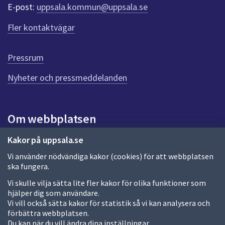
r
E-post:
uppsala.kommun@uppsala.se
f
ö
Fler kontaktvägar
r
d
e
Pressrum
n
n
Nyheter och pressmeddelanden
a
s
i
Om webbplatsen
d
a
Om webbplatsen
Kakor på uppsala.se
Vi använder nödvändiga kakor (cookies) för att webbplatsen
Allmänna handlingar och diarium
ska fungera.
Behandling av personuppgifter
Vi skulle vilja sätta lite fler kakor för olika funktioner som
hjälper dig som användare.
Kakor
Vi vill också sätta kakor för statistik så vi kan analysera och
förbättra webbplatsen.
Språk (other languages)
Du kan när du vill ändra dina inställningar.