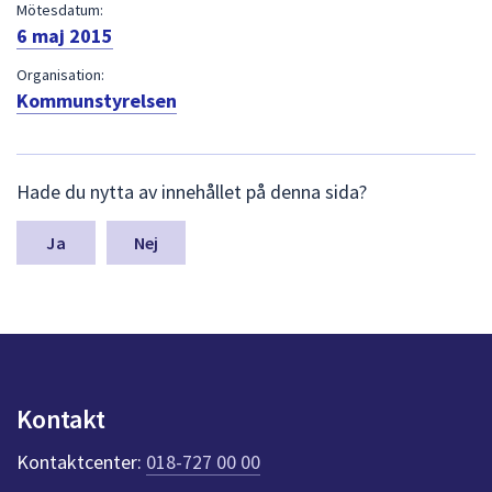
dem.
Mötesdatum:
6 maj 2015
Organisation:
Kommunstyrelsen
L
Hade du nytta av innehållet på denna sida?
ä
m
n
Nej
a
s
y
n
p
u
n
Kontakt
k
t
Kontaktcenter:
018-727 00 00
e