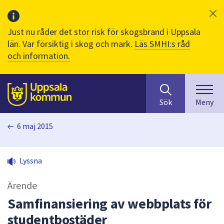
Just nu råder det stor risk för skogsbrand i Uppsala
län. Var försiktig i skog och mark.
Läs SMHI:s råd
och information.
Sök
huvudinnehåll
efter
Till sidans
Sök
Meny
innehåll
på
6 maj 2015
webbplatsen.
När
du
Lyssna
börjar
skriva
Ärende
i
sökfältet
Samfinansiering av webbplats för
kommer
studentbostäder
sökförslag